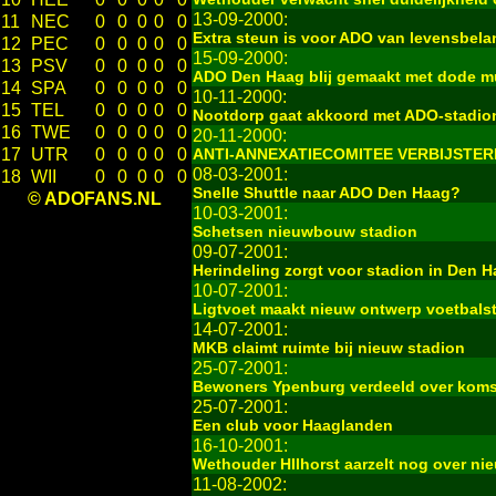
13-09-2000:
11
NEC
0
0
0
0
0
Extra steun is voor ADO van levensbela
12
PEC
0
0
0
0
0
15-09-2000:
13
PSV
0
0
0
0
0
ADO Den Haag blij gemaakt met dode m
14
SPA
0
0
0
0
0
10-11-2000:
15
TEL
0
0
0
0
0
Nootdorp gaat akkoord met ADO-stadio
16
TWE
0
0
0
0
0
20-11-2000:
17
UTR
0
0
0
0
0
ANTI-ANNEXATIECOMITEE VERBIJSTER
08-03-2001:
18
WII
0
0
0
0
0
Snelle Shuttle naar ADO Den Haag?
© ADOFANS.NL
10-03-2001:
Schetsen nieuwbouw stadion
09-07-2001:
Herindeling zorgt voor stadion in Den 
10-07-2001:
Ligtvoet maakt nieuw ontwerp voetbals
14-07-2001:
MKB claimt ruimte bij nieuw stadion
25-07-2001:
Bewoners Ypenburg verdeeld over kom
25-07-2001:
Een club voor Haaglanden
16-10-2001:
Wethouder HIlhorst aarzelt nog over ni
11-08-2002: