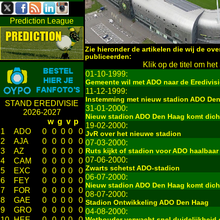
Prediction League
Zie hieronder de artikelen die wij de ov
publiceerden:
Klik op de titel om het 
01-10-1999:
Gemeente wil met ADO naar de Eredivisi
11-12-1999:
Instemming met nieuw stadion ADO De
STAND EREDIVISIE
31-01-2000:
2026-2027
Nieuw stadion ADO Den Haag komt dicht
w
g
v
p
19-02-2000:
1
ADO
0
0
0
0
0
JvR over het nieuwe stadion
2
AJA
0
0
0
0
0
07-03-2000:
3
AZ
0
0
0
0
0
Ruts kijkt of stadion voor ADO haalbaar 
07-06-2000:
4
CAM
0
0
0
0
0
Zwarts schetst ADO-stadion
5
EXC
0
0
0
0
0
06-07-2000:
6
FEY
0
0
0
0
0
Nieuw stadion ADO Den Haag komt dicht
7
FOR
0
0
0
0
0
08-07-2000:
8
GAE
0
0
0
0
0
Stadion Ontwikkeling ADO Den Haag
9
GRO
0
0
0
0
0
04-08-2000:
10
HEE
0
0
0
0
0
Wethouder verwacht snel duidelijkheid 