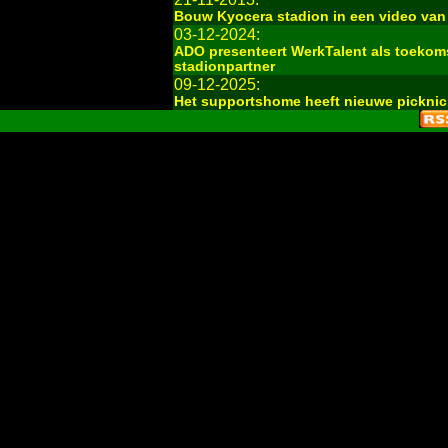
Bouw Kyocera stadion in een video van
03-12-2024:
ADO presenteert WerkTalent als toeko
stadionpartner
09-12-2025:
Het supportshome heeft nieuwe picknick