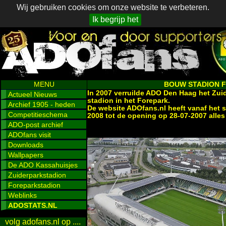
Wij gebruiken cookies om onze website te verbeteren.
Ik begrijp het
MENU
BOUW STADION 
In 2007 verruilde ADO Den Haag het Zui
Actueel Nieuws
stadion in het Forepark.
Archief 1905 - heden
De website ADOfans.nl heeft vanaf het s
Competitieschema
2008 tot de opening op 28-07-2007 alles
ADO-post archief
ADOfans visit
Downloads
Wallpapers
De ADO Kassahuisjes
Zuiderparkstadion
Foreparkstadion
Weblinks
ADOSTATS.NL
volg adofans.nl op ....