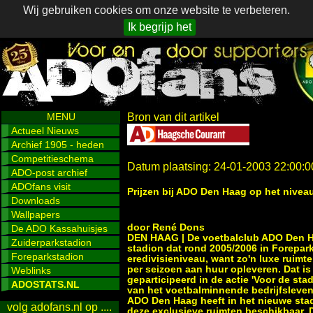
Wij gebruiken cookies om onze website te verbeteren.
Ik begrijp het
MENU
Bron van dit artikel
Actueel Nieuws
Archief 1905 - heden
Competitieschema
Datum plaatsing: 24-01-2003 22:00:0
ADO-post archief
ADOfans visit
Prijzen bij ADO Den Haag op het nivea
Downloads
Wallpapers
door René Dons
De ADO Kassahuisjes
DEN HAAG | De voetbalclub ADO Den Ha
Zuiderparkstadion
stadion dat rond 2005/2006 in Forepark,
Foreparkstadion
eredivisieniveau, want zo'n luxe ruim
per seizoen aan huur opleveren. Dat is
Weblinks
geparticipeerd in de actie 'Voor de sta
ADOSTATS.NL
van het voetbalminnende bedrijfsleven 
ADO Den Haag heeft in het nieuwe sta
volg adofans.nl op ....
deze exclusieve ruimten beschikbaar. 