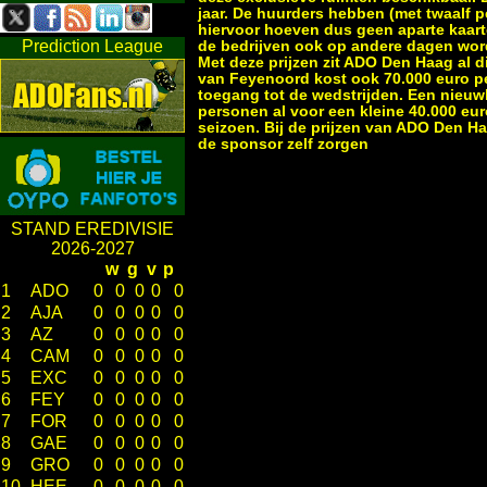
jaar. De huurders hebben (met twaalf 
hiervoor hoeven dus geen aparte kaart
Prediction League
de bedrijven ook op andere dagen word
Met deze prijzen zit ADO Den Haag al di
van Feyenoord kost ook 70.000 euro pe
toegang tot de wedstrijden. Een nieuw
personen al voor een kleine 40.000 eu
seizoen. Bij de prijzen van ADO Den Ha
de sponsor zelf zorgen
STAND EREDIVISIE
2026-2027
w
g
v
p
1
ADO
0
0
0
0
0
2
AJA
0
0
0
0
0
3
AZ
0
0
0
0
0
4
CAM
0
0
0
0
0
5
EXC
0
0
0
0
0
6
FEY
0
0
0
0
0
7
FOR
0
0
0
0
0
8
GAE
0
0
0
0
0
9
GRO
0
0
0
0
0
10
HEE
0
0
0
0
0