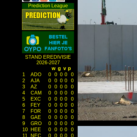
Prediction League
STAND EREDIVISIE
2026-2027
w
g
v
p
1
ADO
0
0
0
0
0
2
AJA
0
0
0
0
0
3
AZ
0
0
0
0
0
4
CAM
0
0
0
0
0
5
EXC
0
0
0
0
0
6
FEY
0
0
0
0
0
7
FOR
0
0
0
0
0
8
GAE
0
0
0
0
0
9
GRO
0
0
0
0
0
10
HEE
0
0
0
0
0
11
NEC
0
0
0
0
0