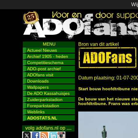
Wij
MENU
Bron van dit artikel
Actueel Nieuws
Archief 1905 - heden
Competitieschema
ADO-post archief
ADOfans visit
Datum plaatsing: 01-07-20
Downloads
Wallpapers
Start bouw hoofdtribune ni
De ADO Kassahuisjes
De bouw van het nieuwe sta
Zuiderparkstadion
hoofdtribune. Frans was erbi
Foreparkstadion
Weblinks
ADOSTATS.NL
volg adofans.nl op ....