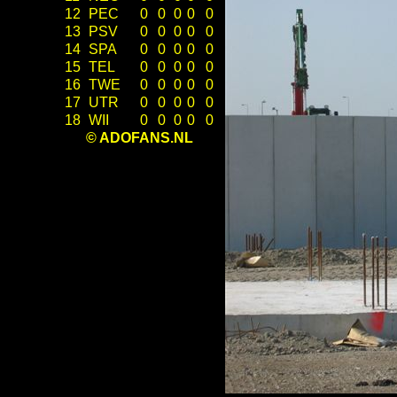
12
PEC
0
0
0
0
0
13
PSV
0
0
0
0
0
14
SPA
0
0
0
0
0
15
TEL
0
0
0
0
0
16
TWE
0
0
0
0
0
17
UTR
0
0
0
0
0
18
WII
0
0
0
0
0
© ADOFANS.NL