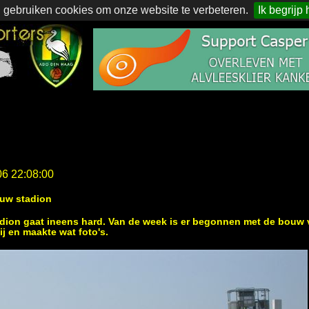
 gebruiken cookies om onze website te verbeteren.
Ik begrijp 
06 22:08:00
euw stadion
dion gaat ineens hard. Van de week is er begonnen met de bouw
j en maakte wat foto's.