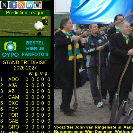
Prediction League
STAND EREDIVISIE
2026-2027
w
g
v
p
1
ADO
0
0
0
0
0
2
AJA
0
0
0
0
0
3
AZ
0
0
0
0
0
4
CAM
0
0
0
0
0
5
EXC
0
0
0
0
0
6
FEY
0
0
0
0
0
7
FOR
0
0
0
0
0
8
GAE
0
0
0
0
0
9
GRO
0
0
0
0
0
Voorzitter John van Ringelesteijn, Aa
Burgermeester Wim Deetman, Wethouder 
10
HEE
0
0
0
0
0