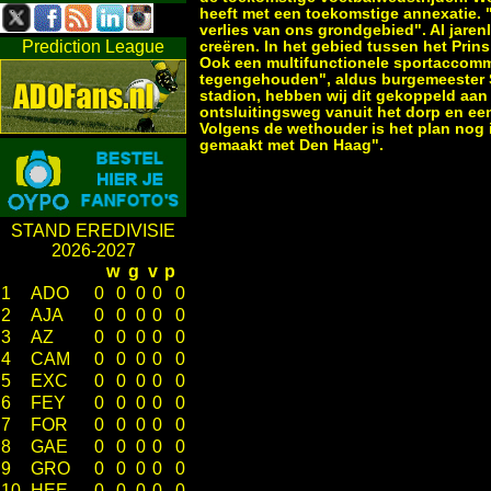
heeft met een toekomstige annexatie. 
verlies van ons grondgebied". Al jare
Prediction League
creëren. In het gebied tussen het Prin
Ook een multifunctionele sportaccommod
tegengehouden", aldus burgemeester S
stadion, hebben wij dit gekoppeld aan
ontsluitingsweg vanuit het dorp en ee
Volgens de wethouder is het plan nog 
gemaakt met Den Haag".
STAND EREDIVISIE
2026-2027
w
g
v
p
1
ADO
0
0
0
0
0
2
AJA
0
0
0
0
0
3
AZ
0
0
0
0
0
4
CAM
0
0
0
0
0
5
EXC
0
0
0
0
0
6
FEY
0
0
0
0
0
7
FOR
0
0
0
0
0
8
GAE
0
0
0
0
0
9
GRO
0
0
0
0
0
10
HEE
0
0
0
0
0