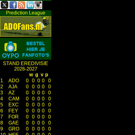
Prediction League
STAND EREDIVISIE
2026-2027
w
g
v
p
1
ADO
0
0
0
0
0
2
AJA
0
0
0
0
0
3
AZ
0
0
0
0
0
4
CAM
0
0
0
0
0
5
EXC
0
0
0
0
0
6
FEY
0
0
0
0
0
7
FOR
0
0
0
0
0
8
GAE
0
0
0
0
0
9
GRO
0
0
0
0
0
10
HEE
0
0
0
0
0