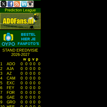
Prediction League
STAND EREDIVISIE
2026-2027
w
g
v
p
1
ADO
0
0
0
0
0
2
AJA
0
0
0
0
0
3
AZ
0
0
0
0
0
4
CAM
0
0
0
0
0
5
EXC
0
0
0
0
0
6
FEY
0
0
0
0
0
7
FOR
0
0
0
0
0
8
GAE
0
0
0
0
0
9
GRO
0
0
0
0
0
10
HEE
0
0
0
0
0