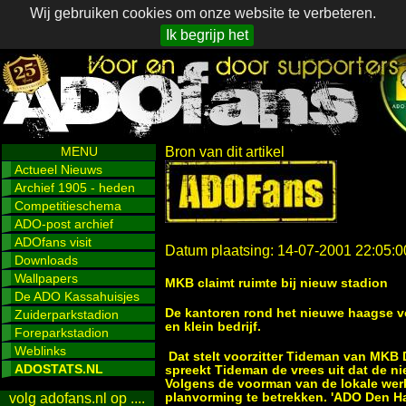
Wij gebruiken cookies om onze website te verbeteren.
Ik begrijp het
MENU
Bron van dit artikel
Actueel Nieuws
Archief 1905 - heden
Competitieschema
ADO-post archief
ADOfans visit
Datum plaatsing: 14-07-2001 22:05:0
Downloads
Wallpapers
MKB claimt ruimte bij nieuw stadion
De ADO Kassahuisjes
De kantoren rond het nieuwe haagse v
Zuiderparkstadion
en klein bedrijf.
Foreparkstadion
Weblinks
Dat stelt voorzitter Tideman van MKB 
ADOSTATS.NL
spreekt Tideman de vrees uit dat de ni
Volgens de voorman van de lokale werkg
planvorming te betrekken. 'ADO Den H
volg adofans.nl op ....