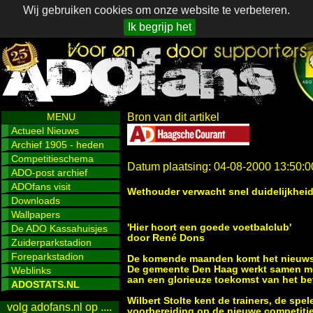
Wij gebruiken cookies om onze website te verbeteren.
Ik begrijp het
MENU
Bron van dit artikel
Actueel Nieuws
Archief 1905 - heden
Competitieschema
Datum plaatsing: 04-08-2000 13:50:0
ADO-post archief
ADOfans visit
Wethouder verwacht snel duidelijkheid
Downloads
Wallpapers
'Hier hoort een goede voetbalclub'
De ADO Kassahuisjes
door René Dons
Zuiderparkstadion
Foreparkstadion
De komende maanden komt het nieuws v
De gemeente Den Haag werkt samen met
Weblinks
aan een glorieuze toekomst van het be
ADOSTATS.NL
Wilbert Stolte kent de trainers, de sp
volg adofans.nl op ....
voorbereiding op de nieuwe competiti