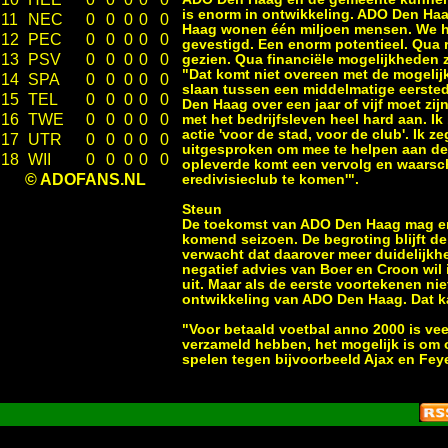
is enorm in ontwikkeling. ADO Den Haa
11
NEC
0
0
0
0
0
Haag wonen één miljoen mensen. We heb
12
PEC
0
0
0
0
0
gevestigd. Een enorm potentieel. Qua 
13
PSV
0
0
0
0
0
gezien. Qua financiële mogelijkheden z
"Dat komt niet overeen met de mogelij
14
SPA
0
0
0
0
0
slaan tussen een middelmatige eersted
15
TEL
0
0
0
0
0
Den Haag over een jaar of vijf moet zi
16
TWE
0
0
0
0
0
met het bedrijfsleven heel hard aan. I
actie 'voor de stad, voor de club'. Ik 
17
UTR
0
0
0
0
0
uitgesproken om mee te helpen aan de 
18
WII
0
0
0
0
0
opleverde komt een vervolg en waarsch
© ADOFANS.NL
eredivisieclub te komen'".
Steun
De toekomst van ADO Den Haag mag er
komend seizoen. De begroting blijft d
verwacht dat daarover meer duidelijkh
negatief advies van Boer en Croon wil 
uit. Maar als de eerste voortekenen ni
ontwikkeling van ADO Den Haag. Dat ka
"Voor betaald voetbal anno 2000 is vee
verzameld hebben, het mogelijk is om o
spelen tegen bijvoorbeeld Ajax en Fe