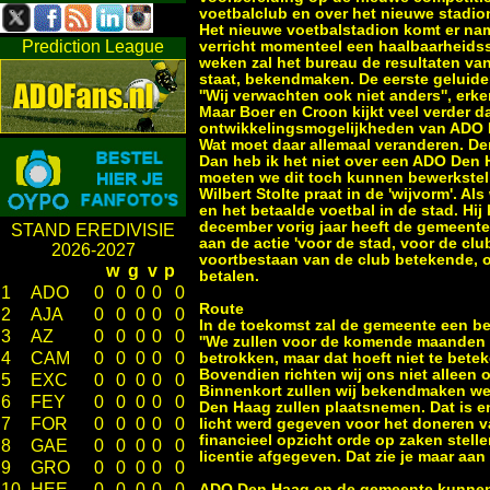
voetbalclub en over het nieuwe stadio
Het nieuwe voetbalstadion komt er name
Prediction League
verricht momenteel een haalbaarheid
weken zal het bureau de resultaten va
staat, bekendmaken. De eerste geluiden
''Wij verwachten ook niet anders'', erke
Maar Boer en Croon kijkt veel verder d
ontwikkelingsmogelijkheden van ADO 
Wat moet daar allemaal veranderen. De
Dan heb ik het niet over een ADO Den H
moeten we dit toch kunnen bewerkstel
Wilbert Stolte praat in de 'wijvorm'. 
en het betaalde voetbal in de stad. 
december vorig jaar heeft de gemeente
STAND EREDIVISIE
aan de actie 'voor de stad, voor de clu
2026-2027
voortbestaan van de club betekende, o
w
g
v
p
betalen.
1
ADO
0
0
0
0
0
Route
2
AJA
0
0
0
0
0
In de toekomst zal de gemeente een bel
3
AZ
0
0
0
0
0
''We zullen voor de komende maanden e
4
CAM
0
0
0
0
0
betrokken, maar dat hoeft niet te bet
Bovendien richten wij ons niet alleen 
5
EXC
0
0
0
0
0
Binnenkort zullen wij bekendmaken we
6
FEY
0
0
0
0
0
Den Haag zullen plaatsnemen. Dat is 
7
FOR
0
0
0
0
0
licht werd gegeven voor het doneren 
financieel opzicht orde op zaken stel
8
GAE
0
0
0
0
0
licentie afgegeven. Dat zie je maar aa
9
GRO
0
0
0
0
0
10
HEE
0
0
0
0
0
ADO Den Haag en de gemeente kunnen het