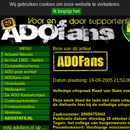
Wij gebruiken cookies om onze website te verbeteren.
Ik begrijp het
MENU
Bron van dit artikel
Actueel Nieuws
Archief 1905 - heden
Competitieschema
ADO-post archief
ADOfans visit
Datum plaatsing: 19-09-2005 21:51:0
Downloads
Wallpapers
Volledige uitspraak Raad van State o
De ADO Kassahuisjes
Deze week deed de rade van state uit
Zuiderparkstadion
de diehards hier bij de volledige uitspr
Foreparkstadion
Weblinks
Zaaknummer: 200507534/2
ADOSTATS.NL
Publicatie datum: dinsdag 18 oktober 
Tegen: het college van burgemeester
Proceduresoort: Voorlopige voorzieni
volg adofans.nl op ....