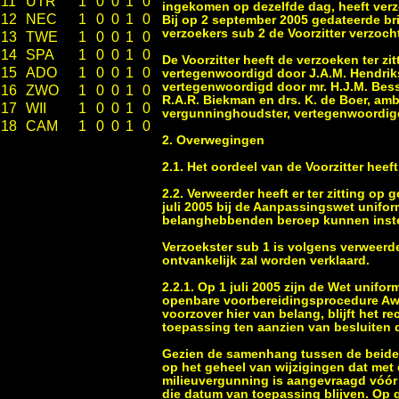
11
UTR
1
0
0
1
0
ingekomen op dezelfde dag, heeft verzo
12
NEC
1
0
0
1
0
Bij op 2 september 2005 gedateerde br
verzoekers sub 2 de Voorzitter verzocht
13
TWE
1
0
0
1
0
14
SPA
1
0
0
1
0
De Voorzitter heeft de verzoeken ter z
15
ADO
1
0
0
1
0
vertegenwoordigd door J.A.M. Hendriks
vertegenwoordigd door mr. H.J.M. Besse
16
ZWO
1
0
0
1
0
R.A.R. Biekman en drs. K. de Boer, amb
17
WII
1
0
0
1
0
vergunninghoudster, vertegenwoordigd
18
CAM
1
0
0
1
0
2. Overwegingen
2.1. Het oordeel van de Voorzitter hee
2.2. Verweerder heeft er ter zitting op
juli 2005 bij de Aanpassingswet unifo
belanghebbenden beroep kunnen inste
Verzoekster sub 1 is volgens verweer
ontvankelijk zal worden verklaard.
2.2.1. Op 1 juli 2005 zijn de Wet uni
openbare voorbereidingsprocedure Awb 
voorzover hier van belang, blijft het r
toepassing ten aanzien van besluiten d
Gezien de samenhang tussen de beide w
op het geheel van wijzigingen dat met 
milieuvergunning is aangevraagd vóór 
die datum van toepassing blijven. Op g