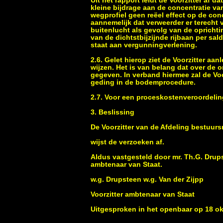
Uit het rapport leidt de Voorzitter af
kleine bijdrage aan de concentratie v
wegprofiel geen reëel effect op de con
aannemelijk dat verweerder er terecht 
buitenlucht als gevolg van de oprichti
van de dichtstbijzijnde rijbaan per saldo
staat aan vergunningverlening.
2.6. Gelet hierop ziet de Voorzitter aa
wijzen. Het is van belang dat over de 
gegeven. In verband hiermee zal de Voo
geding in de bodemprocedure.
2.7. Voor een proceskostenveroordelin
3. Beslissing
De Voorzitter van de Afdeling bestuur
wijst de verzoeken af.
Aldus vastgesteld door mr. Th.G. Drupst
ambtenaar van Staat.
w.g. Drupsteen w.g. Van der Zijpp
Voorzitter ambtenaar van Staat
Uitgesproken in het openbaar op 18 o