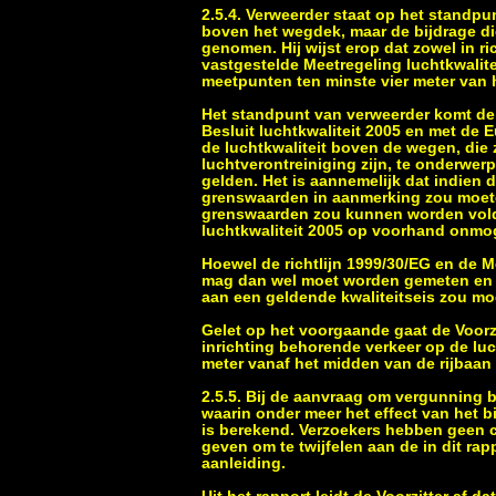
2.5.4. Verweerder staat op het standpu
boven het wegdek, maar de bijdrage d
genomen. Hij wijst erop dat zowel in ric
vastgestelde Meetregeling luchtkwalite
meetpunten ten minste vier meter van h
Het standpunt van verweerder komt de V
Besluit luchtkwaliteit 2005 en met de E
de luchtkwaliteit boven de wegen, die 
luchtverontreiniging zijn, te onderwe
gelden. Het is aannemelijk dat indien 
grenswaarden in aanmerking zou moet
grenswaarden zou kunnen worden volda
luchtkwaliteit 2005 op voorhand onmoge
Hoewel de richtlijn 1999/30/EG en de M
mag dan wel moet worden gemeten en de
aan een geldende kwaliteitseis zou m
Gelet op het voorgaande gaat de Voorzit
inrichting behorende verkeer op de luc
meter vanaf het midden van de rijbaan
2.5.5. Bij de aanvraag om vergunning 
waarin onder meer het effect van het b
is berekend. Verzoekers hebben geen 
geven om te twijfelen aan de in dit ra
aanleiding.