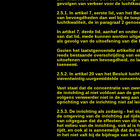
gevolgen van verkeer voor de luchtkwal
2.5.1. In artikel 7, eerste lid, van het
van bevoegdheden dan wel bij de toep
luchtkwaliteit, de in paragraaf 2 gen
In artikel 7, derde lid, aanhef en onde
van dat lid, mede kunnen worden uitge
als gevolg van de uitoefening van die b
Gezien het laatstgenoemde artikellid s
reeds bestaande overschrijding van ee
uitoefenen van een bevoegdheid, zo lan
toeneemt.
2.5.2. In artikel 20 van het Besluit l
vierentwintig-uurgemiddelde concentra
Vast staat dat de concentratie van zwe
de inrichting al niet voldoet aan de g
volgens verweerder niet in de weg aan
oprichting van de inrichting niet zal 
2.5.3. De inrichting als zodanig - het 
de omgeving van de inrichting zal rijde
van uitgegaan dat de effecten van dit
het milieu van de inrichting, ook al is 
rijdt, en ook al is aannemelijk dat de 
in het niet valt bij de bijdrage van he