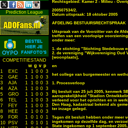
Rechtsgebied: Kamer 2 - Milieu - Overige ------
200507534/2.
Prediction League
Datum uitspraak: 18 oktober 2005
AFDELING BESTUURSRECHTSPRAAK
Uitspraak van de Voorzitter van de Af
treffen van een voorlopige voorziening
onder meer:
1. de stichting "Stichting Stedebouw e
2. de vereniging "Wijkvereniging Oud 
[woonplaats],
COMPETITIESTAND
w
g
v
p
en
1
EXC
1
1
0
0
3
het college van burgemeester en weth
2
GAE
1
1
0
0
3
3
AJA
1
1
0
0
3
1. Procesverloop
4
AZA
1
1
0
0
3
Bij besluit van 25 juli 2005, kenmerk
5
GRO
1
1
0
0
3
aansprakelijkheid "Stadion Ontwikkelin
6
TEL
1
1
0
0
3
verleend voor het oprichten en in wer
Den Haag, kadastraal bekend als gemeen
7
FEY
1
1
0
0
3
ter inzage gelegd.
8
HEE
1
1
0
0
3
9
FOR
1
0
1
0
1
Tegen dit besluit hebben onder meer ve
ingekomen op dezelfde dag, en verzoek
10
PSV
1
0
1
0
1
State ingekomen op 1 september 2005, b