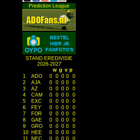
Prediction League
STAND EREDIVISIE
2026-2027
w
g
v
p
1
ADO
0
0
0
0
0
2
AJA
0
0
0
0
0
3
AZ
0
0
0
0
0
4
CAM
0
0
0
0
0
5
EXC
0
0
0
0
0
6
FEY
0
0
0
0
0
7
FOR
0
0
0
0
0
8
GAE
0
0
0
0
0
9
GRO
0
0
0
0
0
10
HEE
0
0
0
0
0
11
NEC
0
0
0
0
0