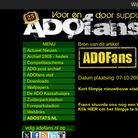
Wij
MENU
Bron van dit artikel
Actueel Nieuws
Archief 1905 - heden
Competitieschema
ADO-post archief
ADOfans visit
Datum plaatsing: 07-10-20
Downloads
Wallpapers
Kort filmpje nieuwbouw sta
De ADO Kassahuisjes
Zuiderparkstadion
Frans stuurde ons nog een k
Foreparkstadion
Klik HIER om het filmpje te 
Weblinks
ADOSTATS.NL
volg adofans.nl op ....