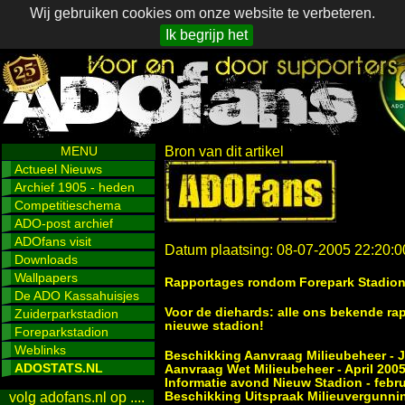
Wij gebruiken cookies om onze website te verbeteren.
Ik begrijp het
MENU
Bron van dit artikel
Actueel Nieuws
Archief 1905 - heden
Competitieschema
ADO-post archief
ADOfans visit
Datum plaatsing: 08-07-2005 22:20:0
Downloads
Wallpapers
Rapportages rondom Forepark Stadio
De ADO Kassahuisjes
Voor de diehards: alle ons bekende rap
Zuiderparkstadion
nieuwe stadion!
Foreparkstadion
Weblinks
Beschikking Aanvraag Milieubeheer - J
ADOSTATS.NL
Aanvraag Wet Milieubeheer - April 200
Informatie avond Nieuw Stadion - febru
Beschikking Uitspraak Milieuvergunnin
volg adofans.nl op ....