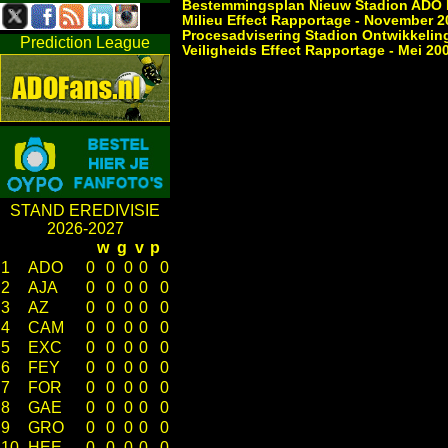
Bestemmingsplan Nieuw Stadion ADO D
Milieu Effect Rapportage - November 2
Procesadvisering Stadion Ontwikkeling
Prediction League
Veiligheids Effect Rapportage - Mei 20
STAND EREDIVISIE
2026-2027
w
g
v
p
1
ADO
0
0
0
0
0
2
AJA
0
0
0
0
0
3
AZ
0
0
0
0
0
4
CAM
0
0
0
0
0
5
EXC
0
0
0
0
0
6
FEY
0
0
0
0
0
7
FOR
0
0
0
0
0
8
GAE
0
0
0
0
0
9
GRO
0
0
0
0
0
10
HEE
0
0
0
0
0