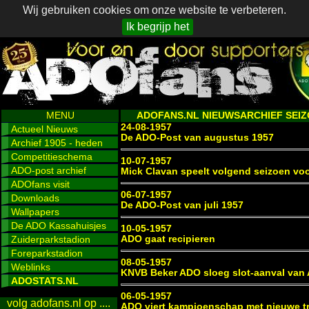
Wij gebruiken cookies om onze website te verbeteren.
Ik begrijp het
MENU
ADOFANS.NL NIEUWSARCHIEF SEIZO
24-08-1957
Actueel Nieuws
De ADO-Post van augustus 1957
Archief 1905 - heden
Competitieschema
10-07-1957
ADO-post archief
Mick Clavan speelt volgend seizoen vo
ADOfans visit
06-07-1957
Downloads
De ADO-Post van juli 1957
Wallpapers
De ADO Kassahuisjes
10-05-1957
Zuiderparkstadion
ADO gaat recipieren
Foreparkstadion
08-05-1957
Weblinks
KNVB Beker ADO sloeg slot-aanval van 
ADOSTATS.NL
06-05-1957
volg adofans.nl op ....
ADO viert kampioenschap met nieuwe t