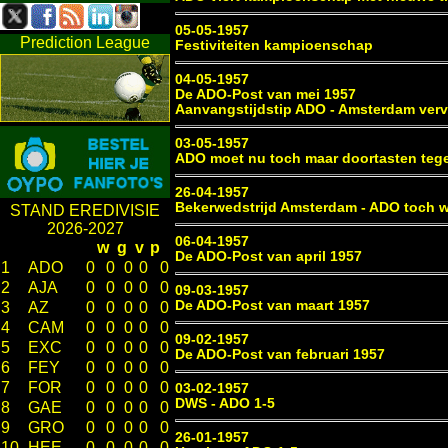
05-05-1957
Prediction League
Festiviteiten kampioenschap
04-05-1957
De ADO-Post van mei 1957
Aanvangstijdstip ADO - Amsterdam ver
03-05-1957
ADO moet nu toch maar doortasten teg
26-04-1957
Bekerwedstrijd Amsterdam - ADO toch 
STAND EREDIVISIE
2026-2027
06-04-1957
w
g
v
p
De ADO-Post van april 1957
1
ADO
0
0
0
0
0
2
AJA
0
0
0
0
0
09-03-1957
De ADO-Post van maart 1957
3
AZ
0
0
0
0
0
4
CAM
0
0
0
0
0
09-02-1957
5
EXC
0
0
0
0
0
De ADO-Post van februari 1957
6
FEY
0
0
0
0
0
7
FOR
0
0
0
0
0
03-02-1957
DWS - ADO 1-5
8
GAE
0
0
0
0
0
9
GRO
0
0
0
0
0
26-01-1957
10
HEE
0
0
0
0
0