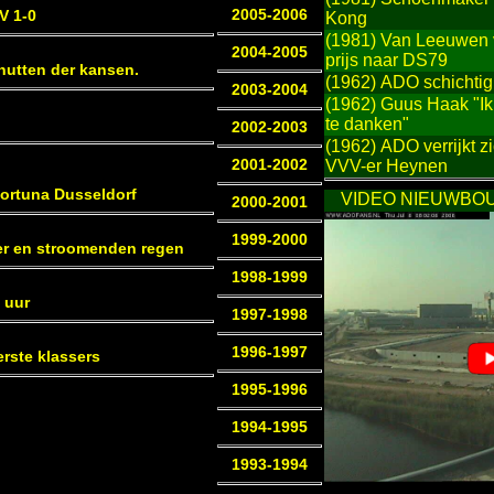
2005-2006
V 1-0
Kong
(1981) Van Leeuwen v
2004-2005
prijs naar DS79
enutten der kansen.
(1962) ADO schichti
2003-2004
(1962) Guus Haak "Ik
te danken"
2002-2003
(1962) ADO verrijkt 
2001-2002
VVV-er Heynen
ortuna Dusseldorf
VIDEO NIEUWBO
2000-2001
1999-2000
er en stroomenden regen
1998-1999
 uur
1997-1998
1996-1997
erste klassers
1995-1996
1994-1995
1993-1994