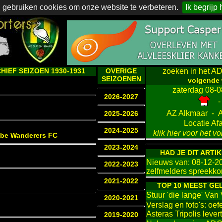
 gebruiken cookies om onze website te verbeteren.
Ik begrijp 
IEF SEIZOEN 1930-1931
OVERIGE
zoeken in het AD
SEIZOENEN
volgende 
zaterdag 08-0
2026-2027
-
AZ Alkmaar -
2025-2026
Locatie Af
2024-2025
klik hier voor het 
mbe Wanderers FC
2023-2024
HAD JE DIT ARTI
Nieuws van: 08-12-2
2022-2023
zelfmelders spreekk
2021-2022
TOP 10 MEEST GE
Stuur 'die lange' Van
2020-2021
Verslag en foto's: oe
Asteras Tripolis lever
2019-2020