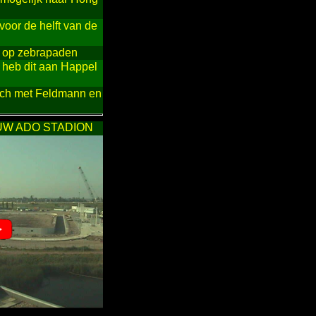
oor de helft van de
g op zebrapaden
 heb dit aan Happel
zich met Feldmann en
UW ADO STADION