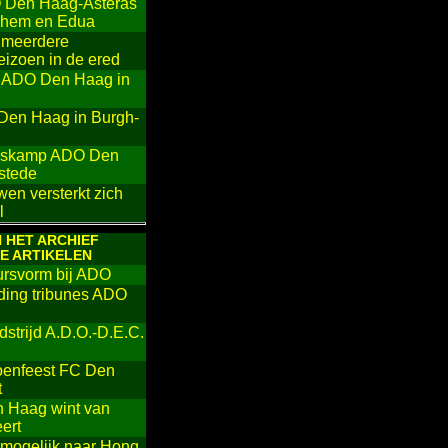
 Den Haag-Asteras
eghem en Edua
t meerdere
eizoen in de ered
ng ADO Den Haag in
 Den Haag in Burgh-
ingskamp ADO Den
stede
n versterkt zich
l
 HET ARCHIEF
E ARTIKELEN
ursvorm bij ADO
iding tribunes ADO
strijd A.D.O.-D.E.C.
ioenfeest FC Den
t
n Haag wint van
ert
mogelijk naar Hong