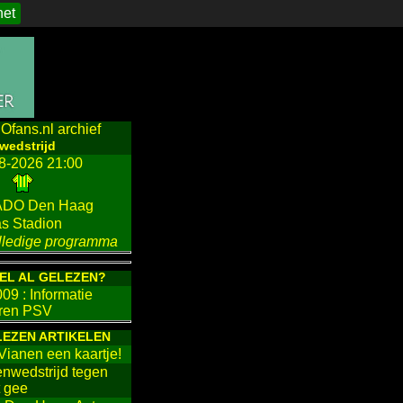
het
Ofans.nl archief
wedstrijd
8-2026 21:00
 ADO Den Haag
as Stadion
volledige programma
KEL AL GELEZEN?
009 :
Informatie
oren PSV
LEZEN ARTIKELEN
 Vianen een kaartje!
fenwedstrijd tegen
t gee