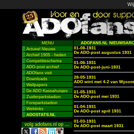
Wij
MENU
ADOFANS.NL NIEUWSARCH
01-08-1931
Actueel Nieuws
De ADO-post augustus 1931
Archief 1905 - heden
Competitieschema
01-06-1931
ADO-post archief
De ADO-post-juni-1931
ADOfans visit
28-05-1931
Downloads
ADO wint met 4-2 van Wyco
Wallpapers
De ADO Kassahuisjes
01-05-1931
Zuiderparkstadion
De ADO-post mei 1931
Foreparkstadion
01-04-1931
Weblinks
De ADO-post april 1931
ADOSTATS.NL
01-03-1931
volg adofans.nl op ....
De ADO-post maart 1931