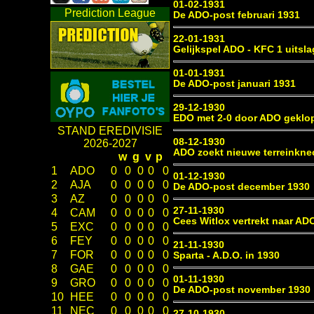
01-02-1931
Prediction League
De ADO-post februari 1931
22-01-1931
Gelijkspel ADO - KFC 1 uitsla
01-01-1931
De ADO-post januari 1931
29-12-1930
EDO met 2-0 door ADO geklo
STAND EREDIVISIE
08-12-1930
2026-2027
ADO zoekt nieuwe terreinkne
w
g
v
p
1
ADO
0
0
0
0
0
01-12-1930
2
AJA
0
0
0
0
0
De ADO-post december 1930
3
AZ
0
0
0
0
0
27-11-1930
4
CAM
0
0
0
0
0
Cees Witlox vertrekt naar AD
5
EXC
0
0
0
0
0
6
FEY
0
0
0
0
0
21-11-1930
7
FOR
0
0
0
0
0
Sparta - A.D.O. in 1930
8
GAE
0
0
0
0
0
01-11-1930
9
GRO
0
0
0
0
0
De ADO-post november 1930
10
HEE
0
0
0
0
0
11
NEC
0
0
0
0
0
27-10-1930