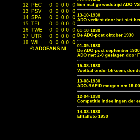
Een matige wedstrijd ADO-VS
12
PEC
0
0
0
0
0
13
PSV
0
0
0
0
0
13-10-1930
14
SPA
0
0
0
0
0
ADO verliest door het niet b
15
TEL
0
0
0
0
0
16
TWE
0
0
0
0
0
01-10-1930
De ADO-post oktober 1930
17
UTR
0
0
0
0
0
18
WII
0
0
0
0
0
01-09-1930
© ADOFANS.NL
De ADO-post september 1930
ADO met 2-0 geslagen door F
15-08-1930
Voetbal onder bliksem, dond
13-08-1930
ADO-RAPID morgen om 19:00
12-04-1930
Competitie indeelingen der e
14-03-1930
Elftalfoto 1930