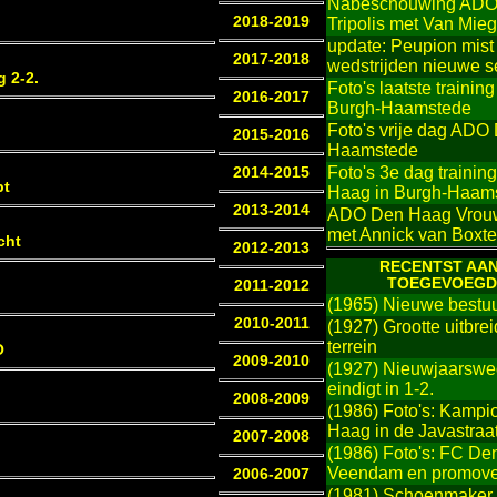
Nabeschouwing ADO
2018-2019
Tripolis met Van Mi
update: Peupion mis
2017-2018
wedstrijden nieuwe s
g 2-2.
Foto's laatste traini
2016-2017
Burgh-Haamstede
Foto's vrije dag ADO
2015-2016
Haamstede
Foto's 3e dag train
2014-2015
pt
Haag in Burgh-Haam
2013-2014
ADO Den Haag Vrouwe
met Annick van Boxte
cht
2012-2013
RECENTST AAN
TOEGEVOEGD
2011-2012
(1965) Nieuwe bestu
2010-2011
(1927) Grootte uitbre
terrein
O
2009-2010
(1927) Nieuwjaarswed
eindigt in 1-2.
2008-2009
(1986) Foto's: Kamp
Haag in de Javastraa
2007-2008
(1986) Foto's: FC De
Veendam en promove
2006-2007
(1981) Schoenmaker 