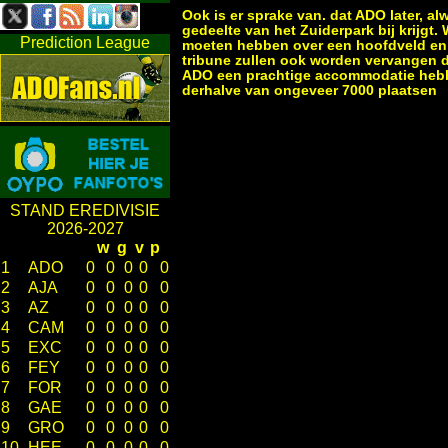
Ook is er sprake van. dat ADO later, a
gedeelte van het Zuiderpark bij krijgt. 
Prediction League
moeten hebben over een hoofdveld en v
tribune zullen ook worden vervangen do
ADO een prachtige accommodatie hebbe
derhalve van ongeveer 7000 plaatsen
STAND EREDIVISIE
2026-2027
w
g
v
p
1
ADO
0
0
0
0
0
2
AJA
0
0
0
0
0
3
AZ
0
0
0
0
0
4
CAM
0
0
0
0
0
5
EXC
0
0
0
0
0
6
FEY
0
0
0
0
0
7
FOR
0
0
0
0
0
8
GAE
0
0
0
0
0
9
GRO
0
0
0
0
0
10
HEE
0
0
0
0
0