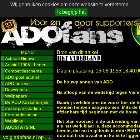
Wij gebruiken cookies om onze website te verbeteren.
Ik begrijp het
MENU
Bron van dit artikel
Actueel Nieuws
Archief 1905 - heden
Datum plaatsing: 16-08-1956 18:40:0
Competitieschema
ADO-post archief
De bouwplannen van ADO
ADOfans visit
Downloads
Na afloop van de wedstrijd tegen Vie
Wallpapers
De ADO Kassahuisjes
Daarbij vertelde ons de voorzitter, de
vormen hebben aangenomen. Mits de bo
Zuiderparkstadion
afzienbare tijd beginnen met de bouw.
Foreparkstadion
Weblinks
Het plan voorziet in de uitbreiding va
als het werk klaar Is, deze accommodat
ADOSTATS.NL
terrein, dat nu in gebruik is door BMT, 
doordat h de ovaal er in komt te liggen
volg adofans.nl op ....