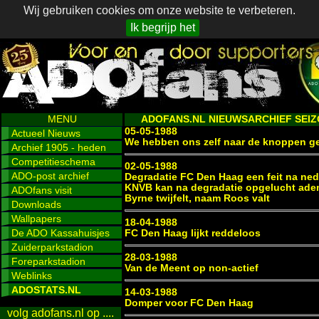
Wij gebruiken cookies om onze website te verbeteren.
Ik begrijp het
MENU
ADOFANS.NL NIEUWSARCHIEF SEIZO
05-05-1988
Actueel Nieuws
We hebben ons zelf naar de knoppen g
Archief 1905 - heden
Competitieschema
02-05-1988
ADO-post archief
Degradatie FC Den Haag een feit na ned
KNVB kan na degradatie opgelucht ad
ADOfans visit
Byrne twijfelt, naam Roos valt
Downloads
Wallpapers
18-04-1988
De ADO Kassahuisjes
FC Den Haag lijkt reddeloos
Zuiderparkstadion
28-03-1988
Foreparkstadion
Van de Meent op non-actief
Weblinks
ADOSTATS.NL
14-03-1988
Domper voor FC Den Haag
volg adofans.nl op ....