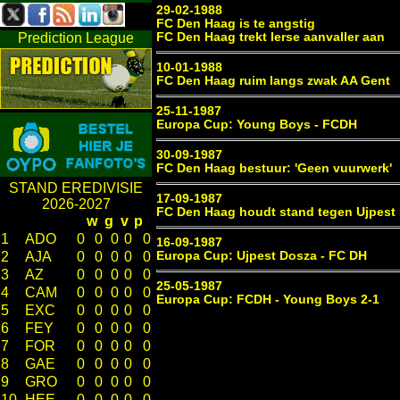
29-02-1988
FC Den Haag is te angstig
FC Den Haag trekt Ierse aanvaller aan
Prediction League
10-01-1988
FC Den Haag ruim langs zwak AA Gent
25-11-1987
Europa Cup: Young Boys - FCDH
30-09-1987
FC Den Haag bestuur: 'Geen vuurwerk'
STAND EREDIVISIE
17-09-1987
2026-2027
FC Den Haag houdt stand tegen Ujpest
w
g
v
p
1
ADO
0
0
0
0
0
16-09-1987
Europa Cup: Ujpest Dosza - FC DH
2
AJA
0
0
0
0
0
3
AZ
0
0
0
0
0
25-05-1987
4
CAM
0
0
0
0
0
Europa Cup: FCDH - Young Boys 2-1
5
EXC
0
0
0
0
0
6
FEY
0
0
0
0
0
7
FOR
0
0
0
0
0
8
GAE
0
0
0
0
0
9
GRO
0
0
0
0
0
10
HEE
0
0
0
0
0