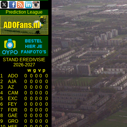
Prediction League
STAND EREDIVISIE
2026-2027
w
g
v
p
1
ADO
0
0
0
0
0
2
AJA
0
0
0
0
0
3
AZ
0
0
0
0
0
4
CAM
0
0
0
0
0
5
EXC
0
0
0
0
0
6
FEY
0
0
0
0
0
7
FOR
0
0
0
0
0
8
GAE
0
0
0
0
0
9
GRO
0
0
0
0
0
10
HEE
0
0
0
0
0