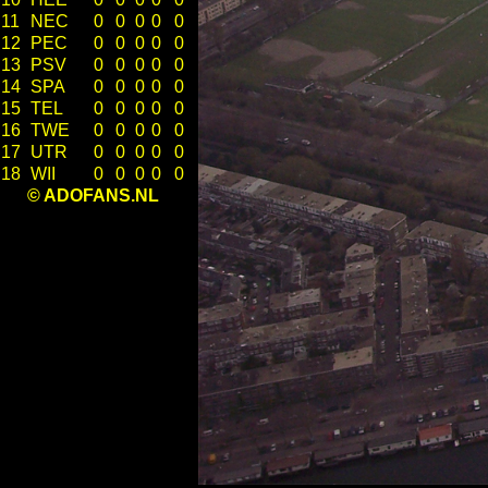
11
NEC
0
0
0
0
0
12
PEC
0
0
0
0
0
13
PSV
0
0
0
0
0
14
SPA
0
0
0
0
0
15
TEL
0
0
0
0
0
16
TWE
0
0
0
0
0
17
UTR
0
0
0
0
0
18
WII
0
0
0
0
0
© ADOFANS.NL