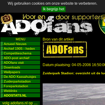
Wij gebruiken cookies om onze website te verbeteren.
Ik begrijp het
MENU
Bron van dit artikel
Actueel Nieuws
Archief 1905 - heden
Competitieschema
ADO-post archief
ADOfans visit
Datum plaatsing: 04-05-2006 16:50:0
Downloads
Wallpapers
Zuiderpark Stadion: overzicht uit de lu
De ADO Kassahuisjes
Zuiderparkstadion
Foreparkstadion
Weblinks
ADOSTATS.NL
volg adofans.nl op ....