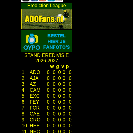
Prediction League
STAND EREDIVISIE
2026-2027
w
g
v
p
1
ADO
0
0
0
0
0
2
AJA
0
0
0
0
0
3
AZ
0
0
0
0
0
4
CAM
0
0
0
0
0
5
EXC
0
0
0
0
0
6
FEY
0
0
0
0
0
7
FOR
0
0
0
0
0
8
GAE
0
0
0
0
0
9
GRO
0
0
0
0
0
10
HEE
0
0
0
0
0
11
NEC
0
0
0
0
0