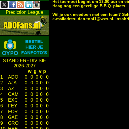
Het toernooi begint om 13.00 uur en ei
Haag nog een gezellige B.B.Q. plaats.
Prediction League
Wil je ook meedoen met een team? Schri
e-mailadres: den.tobi1@wxs.nl. Inschri
STAND EREDIVISIE
2026-2027
w
g
v
p
1
ADO
0
0
0
0
0
2
AJA
0
0
0
0
0
3
AZ
0
0
0
0
0
4
CAM
0
0
0
0
0
5
EXC
0
0
0
0
0
6
FEY
0
0
0
0
0
7
FOR
0
0
0
0
0
8
GAE
0
0
0
0
0
9
GRO
0
0
0
0
0
10
HEE
0
0
0
0
0