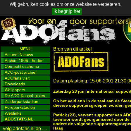
Wij gebruiken cookies om onze website te verbeteren.
Ik begrijp het
MENU
Bron van dit artikel
Actueel Nieuws
Archief 1905 - heden
Competitieschema
ADO-post archief
ADOfans visit
Datum plaatsing: 15-06-2001 21:30:0
Downloads
Wallpapers
Zaterdag 23 juni internationaal suppor
De ADO Kassahuisjes
Op het veld enb in de zaal aan de Stee
Zuiderparkstadion
diverse supportersgroepen worden ge
Foreparkstadion
Weblinks
Patrick (23), vervent supporter van AD
ADOSTATS.NL
toernooi wordt georganiseerd door de
andere de volgende supportersgroepe
Haag.
volg adofans.nl op ....