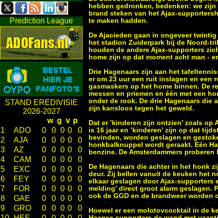
hebben gedronken, bedenken: we zijn
brand steken van het Ajax-supportersh
Prediction League
te maken hadden.
De Ajacieden gaan in ongeveer twintig 
het stadion Zuiderpark bij de Noord-tr
houden de andere Ajax-supporters zich
home zijn op dat moment acht man - er
Drie Hagenaars zijn aan het tafeltenni
er om 23 uur een ruit inslagen en een
gasmaskers op het home binnen. De r
messen en priemen en één met een hon
onder de rook. De drie Hagenaars die 
STAND EREDIVISIE
zijn kansloos tegen het geweld.
2026-2027
w
g
v
p
Dat er ’kinderen zijn ontzien’ zoals op
1
ADO
0
0
0
0
0
is 16 jaar en ’kinderen’ zijn op dat tij
bevinden, worden geslagen en gestoke
2
AJA
0
0
0
0
0
honkbalknuppel wordt geraakt. Eén Ha
3
AZ
0
0
0
0
0
benzine. De Amsterdammers proberen he
4
CAM
0
0
0
0
0
De Hagenaars die achter in het honk z
5
EXC
0
0
0
0
0
deur. Zij bellen vanuit de keuken het 
6
FEY
0
0
0
0
0
elkaar geslagen door Ajax-supporters e
7
FOR
0
0
0
0
0
melding’ direct groot alarm geslagen. 
ook de GGD en de brandweer worden o
8
GAE
0
0
0
0
0
9
GRO
0
0
0
0
0
Hoewel er een molotovcocktail in de k
10
HEE
0
0
0
0
0
Haagse supporters de wand met vaantje