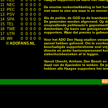
11
NEC
0
0
0
0
0
De enorme rookontwikkeling in het ho
12
PEC
0
0
0
0
0
niet meer te zien wie waar is en renne
13
PSV
0
0
0
0
0
Als de politie, de GGD en de brandwee
14
SPA
0
0
0
0
0
De gewonden worden afgevoerd. Op de 
15
TEL
0
0
0
0
0
onopvallende politieauto’s geposteerd
16
TWE
0
0
0
0
0
Amsterdam. Op basis van getuigenverkl
supporters. Waar dat precies is gebeurd
17
UTR
0
0
0
0
0
18
WII
0
0
0
0
0
Voor het ADO Den Haag-stadion verzam
© ADOFANS.NL
aanval hebben gehoord. Om te voorkom
beschadigde supportershome snel vrij
directie en ander kantoorpersoneel ko
ziekenhuisbezoeken af te leggen.
Vanuit Utrecht, Arnhem, Den Bosch en 
daad van de Ajacieden te wreken. De poli
hebben alle Haagse supporters het terr