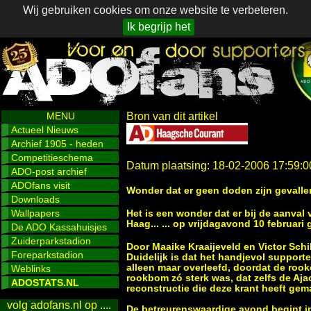
Wij gebruiken cookies om onze website te verbeteren.
Ik begrijp het
MENU
Bron van dit artikel
Actueel Nieuws
Archief 1905 - heden
Competitieschema
Datum plaatsing: 18-02-2006 17:59:0
ADO-post archief
ADOfans visit
Wonder dat er geen doden zijn gevalle
Downloads
Wallpapers
Het is een wonder dat er bij de aanva
Haag... ... op vrijdagavond 10 februari
De ADO Kassahuisjes
Zuiderparkstadion
Door Maaike Kraaijeveld en Victor Sch
Foreparkstadion
Duidelijk is dat het handjevol supporte
alleen maar overleefd, doordat de ro
Weblinks
rookbom zó sterk was, dat zelfs de Aja
ADOSTATS.NL
reconstructie die deze krant heeft gem
volg adofans.nl op ....
De betreurenswaardige avond begint in