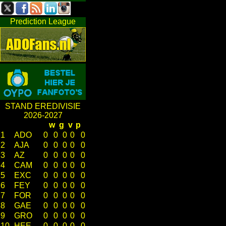
Prediction League
STAND EREDIVISIE
2026-2027
w
g
v
p
1
ADO
0
0
0
0
0
2
AJA
0
0
0
0
0
3
AZ
0
0
0
0
0
4
CAM
0
0
0
0
0
5
EXC
0
0
0
0
0
6
FEY
0
0
0
0
0
7
FOR
0
0
0
0
0
8
GAE
0
0
0
0
0
9
GRO
0
0
0
0
0
10
HEE
0
0
0
0
0