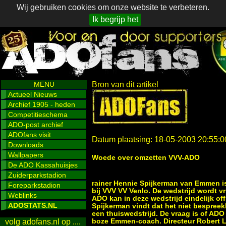
Wij gebruiken cookies om onze website te verbeteren.
Ik begrijp het
MENU
Bron van dit artikel
Actueel Nieuws
Archief 1905 - heden
Competitieschema
ADO-post archief
ADOfans visit
Datum plaatsing: 18-05-2003 20:55:0
Downloads
Wallpapers
Woede over omzetten VVV-ADO
De ADO Kassahuisjes
Zuiderparkstadion
rainer Hennie Spijkerman van Emmen i
Foreparkstadion
bij VVV VV Venlo. De wedstrijd wordt v
Weblinks
ADO kan in deze wedstrijd eindelijk o
ADOSTATS.NL
Spijkerman vindt dat het niet bespree
een thuiswedstrijd. De vraag is of AD
boze Emmen-coach. Directeur Robert La
volg adofans.nl op ....