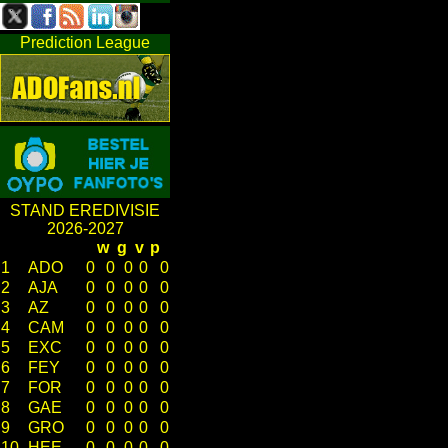
Prediction League
STAND EREDIVISIE
2026-2027
w
g
v
p
1
ADO
0
0
0
0
0
2
AJA
0
0
0
0
0
3
AZ
0
0
0
0
0
4
CAM
0
0
0
0
0
5
EXC
0
0
0
0
0
6
FEY
0
0
0
0
0
7
FOR
0
0
0
0
0
8
GAE
0
0
0
0
0
9
GRO
0
0
0
0
0
10
HEE
0
0
0
0
0