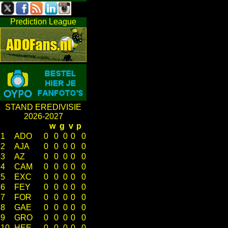
Prediction League
STAND EREDIVISIE
2026-2027
w
g
v
p
1
ADO
0
0
0
0
0
2
AJA
0
0
0
0
0
3
AZ
0
0
0
0
0
4
CAM
0
0
0
0
0
5
EXC
0
0
0
0
0
6
FEY
0
0
0
0
0
7
FOR
0
0
0
0
0
8
GAE
0
0
0
0
0
9
GRO
0
0
0
0
0
10
HEE
0
0
0
0
0