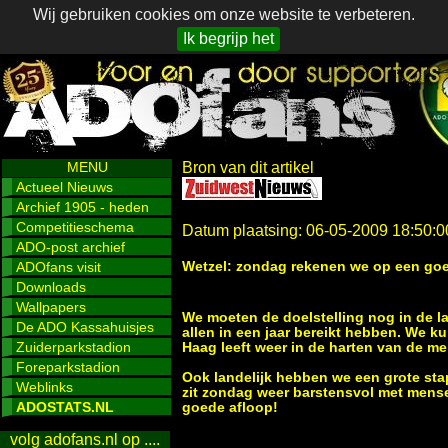
Wij gebruiken cookies om onze website te verbeteren.
Ik begrijp het
MENU
Bron van dit artikel
Actueel Nieuws
Archief 1905 - heden
Competitieschema
Datum plaatsing: 06-05-2009 18:50:0
ADO-post archief
Wetzel: zondag rekenen we op een go
ADOfans visit
Downloads
Wallpapers
We moeten de doelstelling nog in de laat
De ADO Kassahuisjes
allen in een jaar bereikt hebben. We 
Zuiderparkstadion
Haag leeft weer in de harten van de me
Foreparkstadion
Ook landelijk hebben we een grote sta
Weblinks
zit zondag weer barstensvol met mens
ADOSTATS.NL
goede afloop!
volg adofans.nl op ....