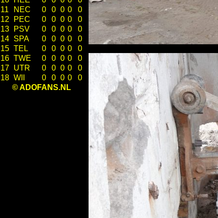
11
NEC
0
0
0
0
0
12
PEC
0
0
0
0
0
13
PSV
0
0
0
0
0
14
SPA
0
0
0
0
0
15
TEL
0
0
0
0
0
16
TWE
0
0
0
0
0
17
UTR
0
0
0
0
0
18
WII
0
0
0
0
0
© ADOFANS.NL