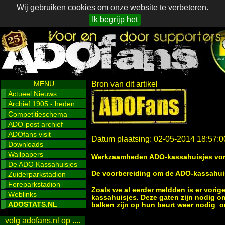
Wij gebruiken cookies om onze website te verbeteren.
Ik begrijp het
MENU
Bron van dit artikel
Actueel Nieuws
Archief 1905 - heden
Competitieschema
ADO-post archief
ADOfans visit
Datum plaatsing: 02-05-2014 18:57:0
Downloads
Wallpapers
Werkzaamheden ADO-kassahuisjes vor
De ADO Kassahuisjes
De voorbereiding om de ADO-kassahuisj
Zuiderparkstadion
Foreparkstadion
Zoals we al eerder meldden is er vori
Weblinks
kassahuisjes. Deze gaten zijn nodig o
ADOSTATS.NL
balken zijn op hun beurt weer nodig o
volg adofans.nl op ....