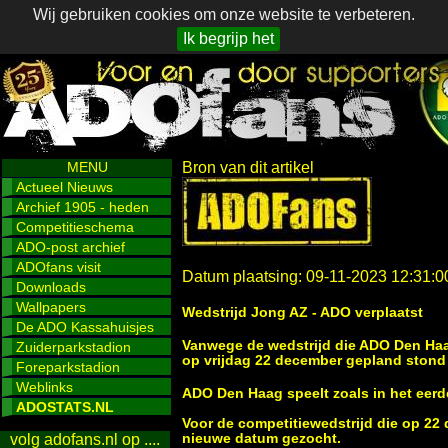
Wij gebruiken cookies om onze website te verbeteren.
Ik begrijp het
MENU
Bron van dit artikel
Actueel Nieuws
Archief 1905 - heden
Competitieschema
ADO-post archief
ADOfans visit
Datum plaatsing: 09-11-2023 12:31:0
Downloads
Wallpapers
Wedstrijd Jong AZ - ADO verplaatst
De ADO Kassahuisjes
Vanwege de wedstrijd die ADO Den Haag
Zuiderparkstadion
op vrijdag 22 december gepland stond 
Foreparkstadion
Weblinks
ADO Den Haag speelt zoals in het eerde
ADOSTATS.NL
Voor de competitiewedstrijd die op 2
nieuwe datum gezocht.
volg adofans.nl op ....