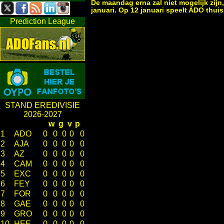
De maandag erna zal niet mogelijk zijn
januari. Op 12 januari speelt ADO thui
Prediction League
STAND EREDIVISIE
2026-2027
w
g
v
p
1
ADO
0
0
0
0
0
2
AJA
0
0
0
0
0
3
AZ
0
0
0
0
0
4
CAM
0
0
0
0
0
5
EXC
0
0
0
0
0
6
FEY
0
0
0
0
0
7
FOR
0
0
0
0
0
8
GAE
0
0
0
0
0
9
GRO
0
0
0
0
0
10
HEE
0
0
0
0
0