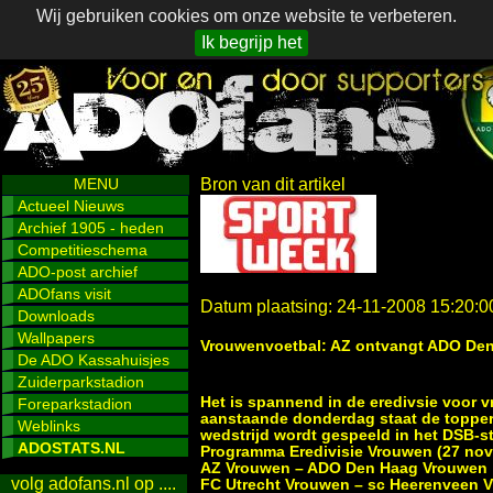
Wij gebruiken cookies om onze website te verbeteren.
Ik begrijp het
MENU
Bron van dit artikel
Actueel Nieuws
Archief 1905 - heden
Competitieschema
ADO-post archief
ADOfans visit
Datum plaatsing: 24-11-2008 15:20:0
Downloads
Wallpapers
Vrouwenvoetbal: AZ ontvangt ADO De
De ADO Kassahuisjes
Zuiderparkstadion
Het is spannend in de eredivsie voor v
Foreparkstadion
aanstaande donderdag staat de toppe
Weblinks
wedstrijd wordt gespeeld in het DSB-st
ADOSTATS.NL
Programma Eredivisie Vrouwen (27 no
AZ Vrouwen – ADO Den Haag Vrouwen
volg adofans.nl op ....
FC Utrecht Vrouwen – sc Heerenveen 