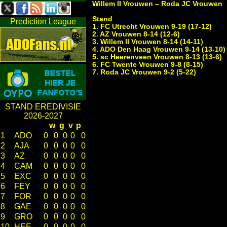
Willem II Vrouwen – Roda JC Vrouwen
Stand
Prediction League
1. FC Utrecht Vrouwen 9-19 (17-12)
2. AZ Vrouwen 8-14 (12-6)
3. Willem II Vrouwen 8-14 (14-11)
4. ADO Den Haag Vrouwen 9-14 (13-10)
5. sc Heerenveen Vrouwen 8-13 (13-6)
6. FC Twente Vrouwen 9-8 (8-15)
7. Roda JC Vrouwen 9-2 (5-22)
STAND EREDIVISIE
2026-2027
w
g
v
p
1
ADO
0
0
0
0
0
2
AJA
0
0
0
0
0
3
AZ
0
0
0
0
0
4
CAM
0
0
0
0
0
5
EXC
0
0
0
0
0
6
FEY
0
0
0
0
0
7
FOR
0
0
0
0
0
8
GAE
0
0
0
0
0
9
GRO
0
0
0
0
0
10
HEE
0
0
0
0
0