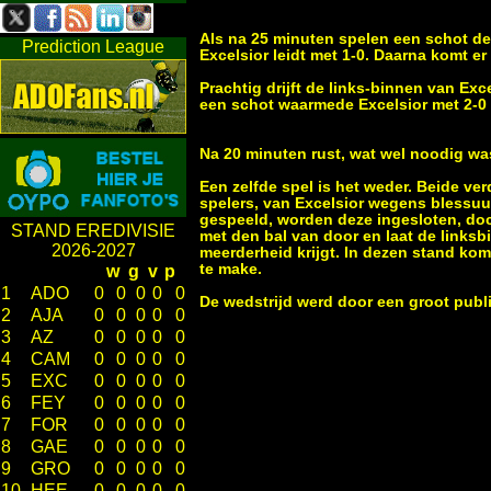
Als na 25 minuten spelen een schot de
Prediction League
Excelsior leidt met 1-0. Daarna komt er 
Prachtig drijft de links-binnen van Ex
een schot waarmede Excelsior met 2-0 d
Na 20 minuten rust, wat wel noodig was
Een zelfde spel is het weder. Beide ve
spelers, van Excelsior wegens blessuu
gespeeld, worden deze ingesloten, doc
STAND EREDIVISIE
met den bal van door en laat de linksb
2026-2027
meerderheid krijgt. In dezen stand k
te make.
w
g
v
p
1
ADO
0
0
0
0
0
De wedstrijd werd door een groot publ
2
AJA
0
0
0
0
0
3
AZ
0
0
0
0
0
4
CAM
0
0
0
0
0
5
EXC
0
0
0
0
0
6
FEY
0
0
0
0
0
7
FOR
0
0
0
0
0
8
GAE
0
0
0
0
0
9
GRO
0
0
0
0
0
10
HEE
0
0
0
0
0