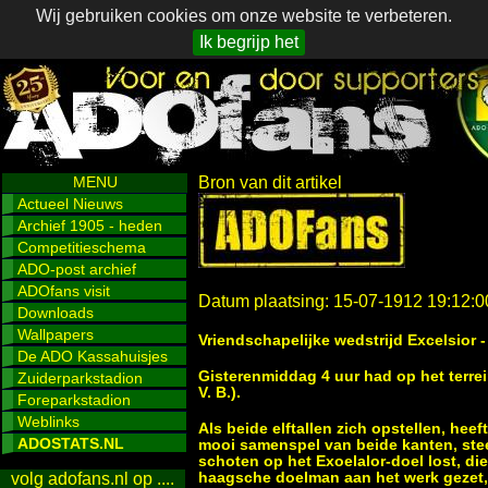
Wij gebruiken cookies om onze website te verbeteren.
Ik begrijp het
MENU
Bron van dit artikel
Actueel Nieuws
Archief 1905 - heden
Competitieschema
ADO-post archief
ADOfans visit
Datum plaatsing: 15-07-1912 19:12:0
Downloads
Wallpapers
Vriendschapelijke wedstrijd Excelsior
De ADO Kassahuisjes
Gisterenmiddag 4 uur had op het terrein
Zuiderparkstadion
V. B.).
Foreparkstadion
Weblinks
Als beide elftallen zich opstellen, heef
ADOSTATS.NL
mooi samenspel van beide kanten, steed
schoten op het Exoelalor-doel lost, d
haagsche doelman aan het werk gezet, d
volg adofans.nl op ....