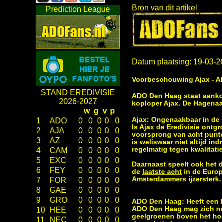
Bron van dit artikel
Prediction League
Datum plaatsing: 19-03-2
Voorbeschouwing Ajax - 
STAND EREDIVISIE
ADO Den Haag staat aanko
2026-2027
koploper Ajax. De Hagenaa
w
g
v
p
Ajax: Ongenaakbaar in de 
1
ADO
0
0
0
0
0
Is Ajax de Eredivisie ontg
2
AJA
0
0
0
0
0
voorsprong van acht punt
3
AZ
0
0
0
0
0
is weliswaar niet altijd i
regelmatig tegen kwalitati
4
CAM
0
0
0
0
0
5
EXC
0
0
0
0
0
Daarnaast speelt ook het d
6
FEY
0
0
0
0
0
de
laatste acht
in de Europ
Amsterdammers ijzersterk.
7
FOR
0
0
0
0
0
8
GAE
0
0
0
0
0
9
GRO
0
0
0
0
0
ADO Den Haag: Heeft een 
ADO Den Haag mag zich no
10
HEE
0
0
0
0
0
geelgroenen boven het ho
11
NEC
0
0
0
0
0