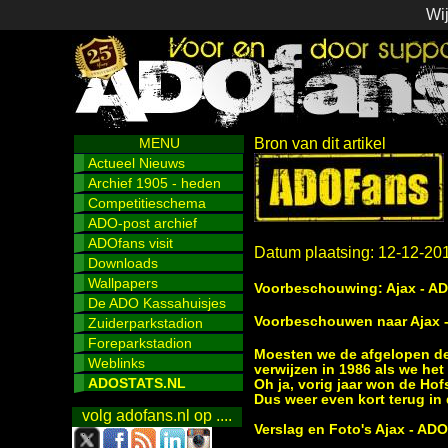
Wij
MENU
Bron van dit artikel
Actueel Nieuws
Archief 1905 - heden
Competitieschema
ADO-post archief
ADOfans visit
Datum plaatsing: 12-12-20
Downloads
Wallpapers
Voorbeschouwing: Ajax - A
De ADO Kassahuisjes
Voorbeschouwen naar Ajax -
Zuiderparkstadion
Foreparkstadion
Moesten we de afgelopen de
Weblinks
verwijzen in 1986 als we h
ADOSTATS.NL
Oh ja, vorig jaar won de Ho
Dus weer even kort terug in de 
volg adofans.nl op ....
Verslag en Foto's Ajax - AD