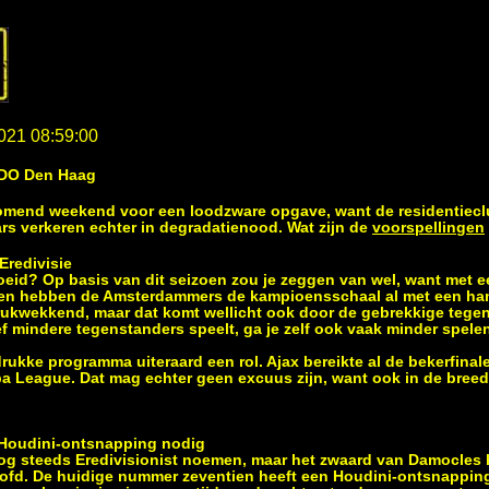
021 08:59:00
ADO Den Haag
mend weekend voor een loodzware opgave, want de residentieclu
rs verkeren echter in degradatienood. Wat zijn de
voorspellingen
Eredivisie
roeid? Op basis van dit seizoen zou je zeggen van wel, want met e
en hebben de Amsterdammers de kampioensschaal al met een hand
ndrukwekkend, maar dat komt wellicht ook door de gebrekkige tegen
ef mindere tegenstanders speelt, ga je zelf ook vaak minder spele
rukke programma uiteraard een rol. Ajax bereikte al de bekerfinale
a League. Dat mag echter geen excuus zijn, want ook in de breedt
Houdini-ontsnapping nodig
g steeds Eredivisionist noemen, maar het zwaard van Damocles 
ofd. De huidige nummer zeventien heeft een Houdini-ontsnappin