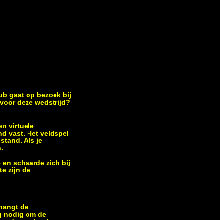
b gaat op bezoek bij
voor deze wedstrijd?
en virtuele
 vast. Het veldspel
stand. Als je
n.
 en schaarde zich bij
e zijn de
hangt de
g nodig om de