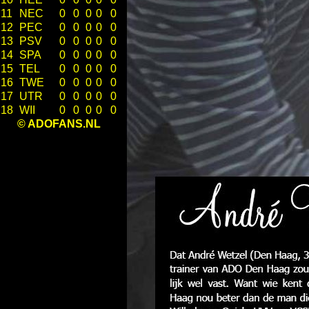
11
NEC
0
0
0
0
0
12
PEC
0
0
0
0
0
13
PSV
0
0
0
0
0
14
SPA
0
0
0
0
0
15
TEL
0
0
0
0
0
16
TWE
0
0
0
0
0
17
UTR
0
0
0
0
0
18
WII
0
0
0
0
0
© ADOFANS.NL