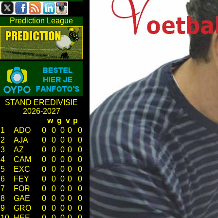
Prediction League
STAND EREDIVISIE
2026-2027
w
g
v
p
1
ADO
0
0
0
0
0
2
AJA
0
0
0
0
0
3
AZ
0
0
0
0
0
4
CAM
0
0
0
0
0
5
EXC
0
0
0
0
0
6
FEY
0
0
0
0
0
7
FOR
0
0
0
0
0
8
GAE
0
0
0
0
0
9
GRO
0
0
0
0
0
10
HEE
0
0
0
0
0