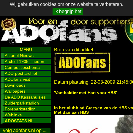
Wij gebruiken cookies om onze website te verbeteren.
Ik begrijp het
MENU
Bron van dit artikel
Actueel Nieuws
Archief 1905 - heden
Competitieschema
ADO-post archief
ADOfans visit
Datum plaatsing: 22-03-2009 21:45:0
Downloads
Wallpapers
'Voetbaldier met Hart voor HBS'
De ADO Kassahuisjes
Zuiderparkstadion
In het clubblad Craeyen van de HBS vo
Foreparkstadion
Met dan aan
HBS
Weblinks
ADOSTATS.NL
volg adofans.nl op ....