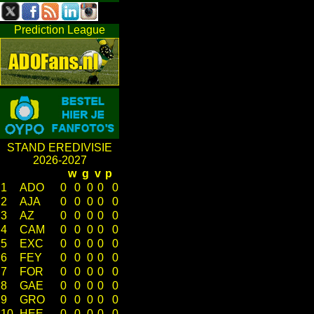
Prediction League
STAND EREDIVISIE
2026-2027
w
g
v
p
1
ADO
0
0
0
0
0
2
AJA
0
0
0
0
0
3
AZ
0
0
0
0
0
4
CAM
0
0
0
0
0
5
EXC
0
0
0
0
0
6
FEY
0
0
0
0
0
7
FOR
0
0
0
0
0
8
GAE
0
0
0
0
0
9
GRO
0
0
0
0
0
10
HEE
0
0
0
0
0