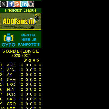
Prediction League
STAND EREDIVISIE
2026-2027
w
g
v
p
1
ADO
0
0
0
0
0
2
AJA
0
0
0
0
0
3
AZ
0
0
0
0
0
4
CAM
0
0
0
0
0
5
EXC
0
0
0
0
0
6
FEY
0
0
0
0
0
7
FOR
0
0
0
0
0
8
GAE
0
0
0
0
0
9
GRO
0
0
0
0
0
10
HEE
0
0
0
0
0