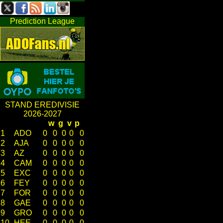
Prediction League
STAND EREDIVISIE
2026-2027
w
g
v
p
1
ADO
0
0
0
0
0
2
AJA
0
0
0
0
0
3
AZ
0
0
0
0
0
4
CAM
0
0
0
0
0
5
EXC
0
0
0
0
0
6
FEY
0
0
0
0
0
7
FOR
0
0
0
0
0
8
GAE
0
0
0
0
0
9
GRO
0
0
0
0
0
10
HEE
0
0
0
0
0