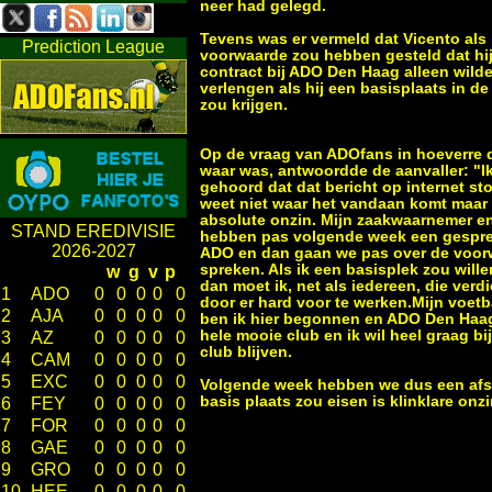
neer had gelegd.
Tevens was er vermeld dat Vicento als
Prediction League
voorwaarde zou hebben gesteld dat hij
contract bij ADO Den Haag alleen wild
verlengen als hij een basisplaats in de
zou krijgen.
Op de vraag van ADOfans in hoeverre d
waar was, antwoordde de aanvaller: "I
gehoord dat dat bericht op internet sto
weet niet waar het vandaan komt maar 
absolute onzin. Mijn zaakwaarnemer en
STAND EREDIVISIE
hebben pas volgende week een gespr
2026-2027
ADO en dan gaan we pas over de voo
spreken. Als ik een basisplek zou will
w
g
v
p
dan moet ik, net als iedereen, die verd
1
ADO
0
0
0
0
0
door er hard voor te werken.Mijn voetb
2
AJA
0
0
0
0
0
ben ik hier begonnen en ADO Den Haag
hele mooie club en ik wil heel graag bi
3
AZ
0
0
0
0
0
club blijven.
4
CAM
0
0
0
0
0
5
EXC
0
0
0
0
0
Volgende week hebben we dus een afspr
basis plaats zou eisen is klinklare onzi
6
FEY
0
0
0
0
0
7
FOR
0
0
0
0
0
8
GAE
0
0
0
0
0
9
GRO
0
0
0
0
0
10
HEE
0
0
0
0
0