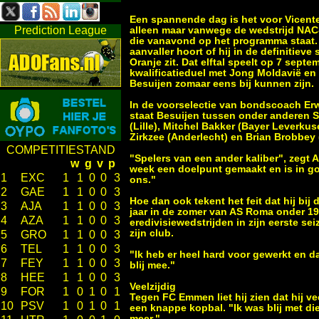
Een spannende dag is het voor Vicente
Prediction League
alleen maar vanwege de wedstrijd NA
die vanavond op het programma staat. 
aanvaller hoort of hij in de definitieve
Oranje zit. Dat elftal speelt op 7 sept
kwalificatieduel met Jong Moldavië en
Besuijen zomaar eens bij kunnen zijn.
In de voorselectie van bondscoach Er
staat Besuijen tussen onder anderen
(Lille), Mitchel Bakker (Bayer Leverku
Zirkzee (Anderlecht) en Brian Brobbey (
COMPETITIESTAND
"Spelers van een ander kaliber", zegt 
w
g
v
p
week een doelpunt gemaakt en is in goe
1
EXC
1
1
0
0
3
ons."
2
GAE
1
1
0
0
3
Hoe dan ook tekent het feit dat hij bij
3
AJA
1
1
0
0
3
jaar in de zomer van AS Roma onder 19 
4
AZA
1
1
0
0
3
eredivisiewedstrijden in zijn eerste se
zijn club.
5
GRO
1
1
0
0
3
6
TEL
1
1
0
0
3
"Ik heb er heel hard voor gewerkt en dat
7
FEY
1
1
0
0
3
blij mee."
8
HEE
1
1
0
0
3
Veelzijdig
9
FOR
1
0
1
0
1
Tegen FC Emmen liet hij zien dat hij vee
10
PSV
1
0
1
0
1
een knappe kopbal. "Ik was blij met die
meer."