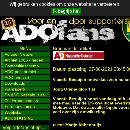
Wij gebruiken cookies om onze website te verbeteren.
Ik begrijp het
MENU
Bron van dit artikel
Actueel Nieuws
Archief 1905 - heden
Competitieschema
Datum plaatsing: 27-08-2021 08:45:0
ADO-post archief
ADOfans visit
Vicente Besuijen ontwikkelt zich nu s
Downloads
Wallpapers
Jong Oranje gloort al
De ADO Kassahuisjes
Vicente Besuijen hoort vandaag of hij
Zuiderparkstadion
mee mag naar de EK-kwalificatiewedstr
Foreparkstadion
Moldavië. Dat de aanvaller bij de voorse
veel over zijn ontwikkeling.
Weblinks
ADOSTATS.NL
tekst: Marijn Abbenhuijs
volg adofans.nl op ....