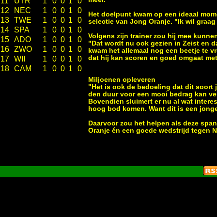
11
UTR
1
0
0
1
0
12
NEC
1
0
0
1
0
Het doelpunt kwam op een ideaal momen
13
TWE
1
0
0
1
0
selectie van Jong Oranje. "Ik wil graa
14
SPA
1
0
0
1
0
Volgens zijn trainer zou hij mee kunnen
15
ADO
1
0
0
1
0
"Dat wordt nu ook gezien in Zeist en dat
16
ZWO
1
0
0
1
0
kwam het allemaal nog een beetje te vro
dat hij kan scoren en goed omgaat met d
17
WII
1
0
0
1
0
18
CAM
1
0
0
1
0
Miljoenen opleveren
"Het is ook de bedoeling dat dit soor
den duur voor een mooi bedrag kan ver
Bovendien sluimert er nu al wat interess
hoog bod komen. Want dit is een jongen
Daarvoor zou het helpen als deze span
Oranje én een goede wedstrijd tegen 