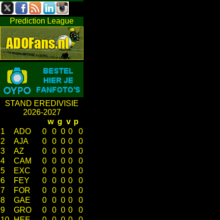
Prediction League
STAND EREDIVISIE
2026-2027
w
g
v
p
1
ADO
0
0
0
0
0
2
AJA
0
0
0
0
0
3
AZ
0
0
0
0
0
4
CAM
0
0
0
0
0
5
EXC
0
0
0
0
0
6
FEY
0
0
0
0
0
7
FOR
0
0
0
0
0
8
GAE
0
0
0
0
0
9
GRO
0
0
0
0
0
10
HEE
0
0
0
0
0