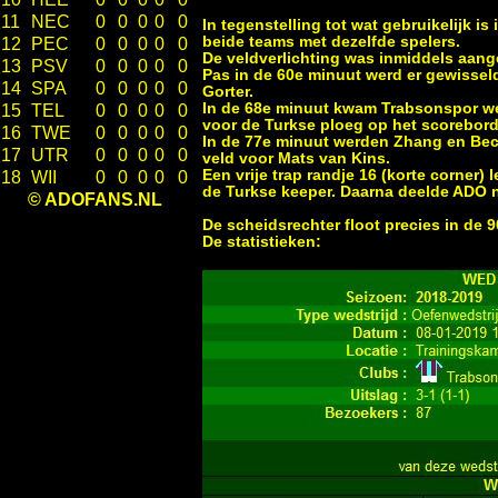
11
NEC
0
0
0
0
0
In tegenstelling tot wat gebruikelijk i
beide teams met dezelfde spelers.
12
PEC
0
0
0
0
0
De veldverlichting was inmiddels aang
13
PSV
0
0
0
0
0
Pas in de 60e minuut werd er gewissel
14
SPA
0
0
0
0
0
Gorter.
In de 68e minuut kwam Trabsonspor we
15
TEL
0
0
0
0
0
voor de Turkse ploeg op het scorebord.
16
TWE
0
0
0
0
0
In de 77e minuut werden Zhang en Beck
17
UTR
0
0
0
0
0
veld voor Mats van Kins.
Een vrije trap randje 16 (korte corner)
18
WII
0
0
0
0
0
de Turkse keeper. Daarna deelde ADO n
© ADOFANS.NL
De scheidsrechter floot precies in de 9
De statistieken: