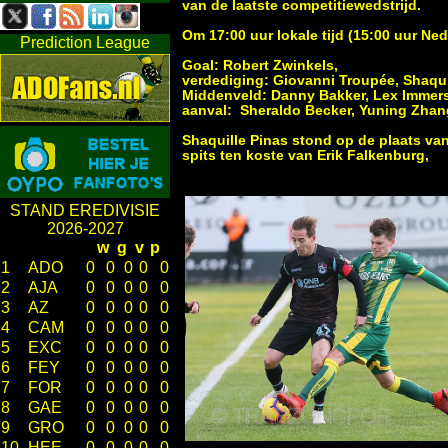
van de laatste competitiewedstrijd.
Om 17:00 uur lokale tijd (15:00 uur Ned
Prediction League
Goal: Robert Zwinkels,
verdediging: Giovanni Troupée, Shaqui
Middenveld: Danny Bakker, Lex Immers
aanval: Sheraldo Becker, Yuning Zha
Shaquille Pinas stond op de plaats va
spits ten koste van Erik Falkenburg,
STAND EREDIVISIE
2026-2027
w
g
v
p
1
ADO
0
0
0
0
0
2
AJA
0
0
0
0
0
3
AZ
0
0
0
0
0
4
CAM
0
0
0
0
0
5
EXC
0
0
0
0
0
6
FEY
0
0
0
0
0
7
FOR
0
0
0
0
0
8
GAE
0
0
0
0
0
9
GRO
0
0
0
0
0
10
HEE
0
0
0
0
0