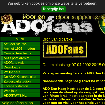
Wij gebruiken cookies om onze website te verbeteren.
Ik begrijp het
MENU
Bron van dit artikel
Actueel Nieuws
Archief 1905 - heden
Competitieschema
ADO-post archief
ADOfans visit
Datum plaatsing: 07-04-2002 20:15:0
Downloads
Wallpapers
Verslag en verslag Telstar - ADO Den H
De ADO Kassahuisjes
Nacompetitie nagenoeg zeker na winst
Zuiderparkstadion
Foreparkstadion
ADO Den Haag heeft door de 1-2 zege b
Weblinks
basis van de stand op de ranglijst zo
ADOSTATS.NL
van Rinus Israël heeft daardoor in de
het ticket officieel te bestellen. In V
voor rust en vlak voor het einde van d
volg adofans.nl op ....