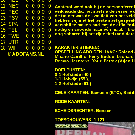
11
NEC
0
0
0
0
0
Achteraf werd ook bij de persconferen
verklaarde dat het spel na de wissel v
12
PEC
0
0
0
0
0
de trainer was de kwaliteit van het vel
13
PSV
0
0
0
0
0
hebben wij niet het beste spel gespeel
14
SPA
0
0
0
0
0
verschil te maken had met de efficiën
nodig en scoorde maar één maal. "Ik w
15
TEL
0
0
0
0
0
nog scharen bij het rijtje titelkandidat
16
TWE
0
0
0
0
0
17
UTR
0
0
0
0
0
KARAKTERISTIEKEN:
18
WII
0
0
0
0
0
OPSTELLING ADO DEN HAAG: Roland Jan
© ADOFANS.NL
Mirano Carrilho, Ferry Bodde, Leonard 
Remco Heerkens, Youri Petrov (Arjan 
DOELPUNTEN:
0-1 Hofstede (40’),
1-1 Holwijn (55’),
1-2 Hofstede (81’)
GELE KAARTEN: Samuels (STC), Bodde
RODE KAARTEN: -
SCHEIDSRECHTER: Bossen
TOESCHOUWERS: 1.121