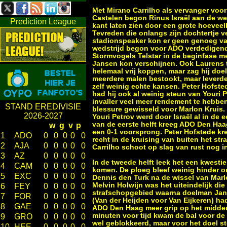
Met Mirano Carrilho als vervanger vo
Castelen begon Rinus Israël aan de w
Prediction League
kant laten zien door een grote hoeveel
Tevreden die onlangs zijn dochtertje v
stadionspeaker kon er geen genoeg va
wedstrijd begon voor ADO verdedigend
Stormvogels Telstar in de beginfase m
Jansen kon verschijnen. Ook Laurens t
helemaal vrij koppen, maar zag hij d
meerdere malen bestookt, maar leverd
zelf weinig echte kansen. Peter Hofst
had hij ook al weinig steun van Youri 
invaller veel meer rendement te hebbe
STAND EREDIVISIE
blessure gewisseld voor Marlon Kruis. 
2026-2027
Youri Petrov werd door Israël al in de 
van de eerste helft kreeg ADO Den Haa
w
g
v
p
een 0-1 voorsprong. Peter Hofstede kre
1
ADO
0
0
0
0
0
recht in de kruising van buiten het st
2
AJA
0
0
0
0
0
Carrilho schoot op slag van rust nog in
3
AZ
0
0
0
0
0
In de tweede helft leek het een kwesti
4
CAM
0
0
0
0
0
komen. De ploeg bleef weinig hinder o
5
EXC
0
0
0
0
0
Dennis den Turk na de wissel van Marlo
Melvin Holwijn was het uiteindelijk die
6
FEY
0
0
0
0
0
strafschopgebied waarna doelman Janse
7
FOR
0
0
0
0
0
(Van der Heijden voor Van Eijkeren) ha
8
GAE
0
0
0
0
0
ADO Den Haag meer grip op het middenv
minuten voor tijd kwam de bal voor de
9
GRO
0
0
0
0
0
wel geblokkeerd, maar voor het doel st
10
HEE
0
0
0
0
0