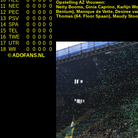
Opstelling AZ Vrouwen:
11
NEC
0
0
0
0
0
Netty Booms, Ginia Caprino, Karlijn Wo
Bentum), Manique de Vette, Desiree van
12
PEC
0
0
0
0
0
Thomas (64. Floor Spaan), Maudy Sto
13
PSV
0
0
0
0
0
14
SPA
0
0
0
0
0
15
TEL
0
0
0
0
0
16
TWE
0
0
0
0
0
17
UTR
0
0
0
0
0
18
WII
0
0
0
0
0
© ADOFANS.NL