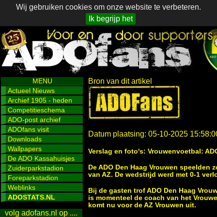
Wij gebruiken cookies om onze website te verbeteren.
Ik begrijp het
MENU
Bron van dit artikel
Actueel Nieuws
Archief 1905 - heden
Competitieschema
ADO-post archief
ADOfans visit
Datum plaatsing: 05-10-2025 15:58:0
Downloads
Wallpapers
Verslag en foto's: Vrouwenvoetbal: ADO
De ADO Kassahuisjes
De ADO Den Haag Vrouwen speelden zon
Zuiderparkstadion
van AZ. De wedstrijd werd met 0-1 verl
Foreparkstadion
Weblinks
Bij de gasten trof ADO Den Haag Vro
ADOSTATS.NL
is momenteel de coach van het Vrouw
komt nu voor de AZ Vrouwen uit.
volg adofans.nl op ....