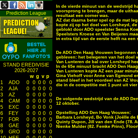
In de vierde minuut van de wedstrijd
voorsprong te brengen, maar de uitha
Prediction League
resultaat een corner was.
AZ dat daarna beter spel op de mat le
kopte zij op het doel van Lorsheyd, d
geblokt door ADO speelster Senna Koel
Speelsters Kroese en Van Beijeren maa
in extra tijd van de eerste helft na e
De ADO Den Haag Vrouwen begonnen onge
gebleven: het belegeren van het doel v
Van Lunteren de bal over Lorsheyd hee
STAND EREDIVISIE
In de 65e minuut bracht ADO Den Haag 
2026-2027
Van Lunteren kopte AZ een paar minute
Gina Viehoff voor Anne van Egmond en
w
g
v
p
stand bleef in het voordeel van AZ Vr
1
ADO
0
0
0
0
0
die in de competitie met 1 punt uit vie
2
AJA
0
0
0
0
0
3
AZ
0
0
0
0
0
De volgende wedstrijd van de ADO Den
4
CAM
0
0
0
0
0
12 oktober.
5
EXC
0
0
0
0
0
Opstelling ADO Den Haag Vrouwen:
6
FEY
0
0
0
0
0
Barbara Lorsheyd, Bo Vonk (Joëlle de B
7
FOR
0
0
0
0
0
Quinty Dupon, Jill van den Ende (78. 
8
GAE
0
0
0
0
0
Nienke Mulder (82. Femke Prins), Floor
9
GRO
0
0
0
0
0
10
HEE
0
0
0
0
0