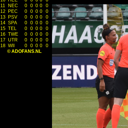
11
NEC
0
0
0
0
0
12
PEC
0
0
0
0
0
13
PSV
0
0
0
0
0
14
SPA
0
0
0
0
0
15
TEL
0
0
0
0
0
16
TWE
0
0
0
0
0
17
UTR
0
0
0
0
0
18
WII
0
0
0
0
0
© ADOFANS.NL