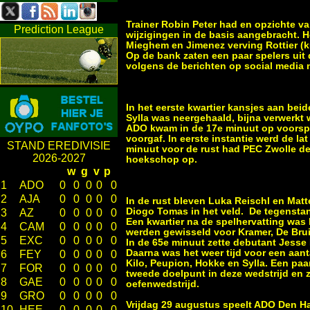
Trainer Robin Peter had en opzichte v
Prediction League
wijzigingen in de basis aangebracht.
Mieghem en Jimenez verving Rottier (k
Op de bank zaten een paar spelers uit
volgens de berichten op social media n
In het eerste kwartier kansjes aan beid
Sylla was neergehaald, bijna verwerkt 
ADO kwam in de 17e minuut op voorspro
voorgaf. In eerste instantie werd de la
STAND EREDIVISIE
minuut voor de rust had PEC Zwolle de 
2026-2027
hoekschop op.
w
g
v
p
1
ADO
0
0
0
0
0
2
AJA
0
0
0
0
0
In de rust bleven Luka Reischl en Ma
Diogo Tomas in het veld. De tegenstan
3
AZ
0
0
0
0
0
Een kwartier na de spelhervatting was 
4
CAM
0
0
0
0
0
werden gewisseld voor Kramer, De Br
5
EXC
0
0
0
0
0
In de 65e minuut zette debutant Jesse 
Daarna was het weer tijd voor een aan
6
FEY
0
0
0
0
0
Kilo, Peupion, Hokke en Sylla. Een pa
7
FOR
0
0
0
0
0
tweede doelpunt in deze wedstrijd en 
8
GAE
0
0
0
0
0
oefenwedstrijd.
9
GRO
0
0
0
0
0
Vrijdag 29 augustus speelt ADO Den Ha
10
HEE
0
0
0
0
0