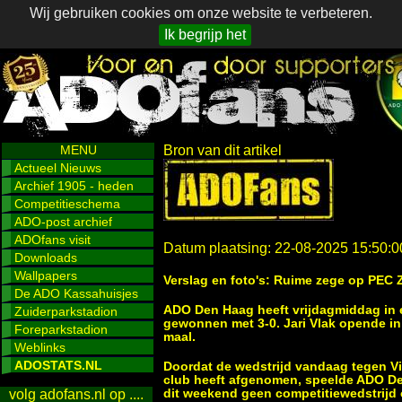
Wij gebruiken cookies om onze website te verbeteren.
Ik begrijp het
MENU
Bron van dit artikel
Actueel Nieuws
Archief 1905 - heden
Competitieschema
ADO-post archief
ADOfans visit
Datum plaatsing: 22-08-2025 15:50:0
Downloads
Wallpapers
Verslag en foto's: Ruime zege op PEC 
De ADO Kassahuisjes
ADO Den Haag heeft vrijdagmiddag in e
Zuiderparkstadion
gewonnen met 3-0. Jari Vlak opende in 
Foreparkstadion
maal.
Weblinks
ADOSTATS.NL
Doordat de wedstrijd vandaag tegen Vi
club heeft afgenomen, speelde ADO De
dit weekend geen competitiewedstrijd 
volg adofans.nl op ....