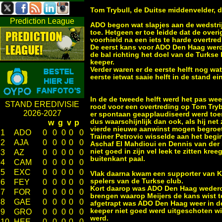
Tom Trybull, de Duitse middenvelder, 
Prediction League
ADO begon wat slapjes aan de wedstrij
toe. Hetgeen er toe leidde dat de ove
voorhield na een iets te harde overtre
De eerst kans voor ADO Den Haag werd 
de bal richting het doel van de Turkse
keeper.
Verder waren er de eerste helft nog wa
eerste ietwat saaie helft in de stand 
In de de tweede helft werd het pas we
STAND EREDIVISIE
rood voor een overtreding op Tom Tryb
2026-2027
er spontaan geapplaudiseerd werd toen 
dus waarschijnlijk dan ook, als hij net
w
g
v
p
vierde nieuwe aanwinst mogen begroe
1
ADO
0
0
0
0
0
Trainer Petrovic wisselde aan het beg
2
AJA
0
0
0
0
0
Aschaf El Mahdioui en Dennis van der 
niet goed in zijn vel leek te zitten kr
3
AZ
0
0
0
0
0
buitenkant paal.
4
CAM
0
0
0
0
0
5
EXC
0
0
0
0
0
Vlak daarna kwam een supporter van Ka
spelers van de Turkse club.
6
FEY
0
0
0
0
0
Kort daarop was ADO Den Haag wederom
7
FOR
0
0
0
0
0
brengen waarop Meijers de kans wist t
8
GAE
0
0
0
0
0
afgetrapt was ADO Den Haag weer in de
keeper niet goed werd uitgeschoten wi
9
GRO
0
0
0
0
0
werd.
10
HEE
0
0
0
0
0