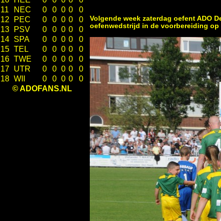
11
NEC
0
0
0
0
0
Volgende week zaterdag oefent ADO Den
12
PEC
0
0
0
0
0
oefenwedstrijd in de voorbereiding op
13
PSV
0
0
0
0
0
14
SPA
0
0
0
0
0
15
TEL
0
0
0
0
0
16
TWE
0
0
0
0
0
17
UTR
0
0
0
0
0
18
WII
0
0
0
0
0
© ADOFANS.NL