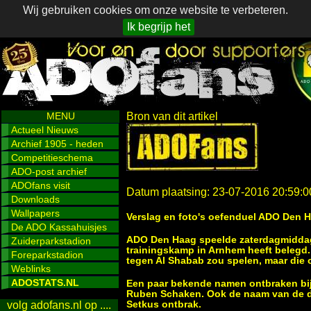
Wij gebruiken cookies om onze website te verbeteren.
Ik begrijp het
MENU
Bron van dit artikel
Actueel Nieuws
Archief 1905 - heden
Competitieschema
ADO-post archief
ADOfans visit
Datum plaatsing: 23-07-2016 20:59:0
Downloads
Wallpapers
Verslag en foto's oefenduel ADO Den 
De ADO Kassahuisjes
ADO Den Haag speelde zaterdagmiddag 
Zuiderparkstadion
trainingskamp in Arnhem heeft belegd.
Foreparkstadion
tegen Al Shabab zou spelen, maar die
Weblinks
ADOSTATS.NL
Een paar bekende namen ontbraken bij
Ruben Schaken. Ook de naam van de d
Setkus ontbrak.
volg adofans.nl op ....