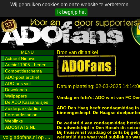
Wij gebruiken cookies om onze website te verbeteren.
Ik begrijp het
MENU
Bron van dit artikel
Actueel Nieuws
Archief 1905 - heden
Competitieschema
ADO-post archief
ADOfans visit
Datum plaatsing: 02-03-2025 14:14:0
Downloads
Wallpapers
Verslag en foto's: ADO wint van FC Den
De ADO Kassahuisjes
ADO Den Haag heeft zondagmiddag in e
Zuiderparkstadion
binnengesleept. De Haagse doelpunt
Foreparkstadion
Weblinks
De wedstrijd van zondagmiddag beteke
ADOSTATS.NL
De uitwedstrijd in Den Bosch dit seizo
Bij thuiswinst vandaag of zelfs bij gel
wedstrijd dus waar veel publiek op w
volg adofans.nl op ....