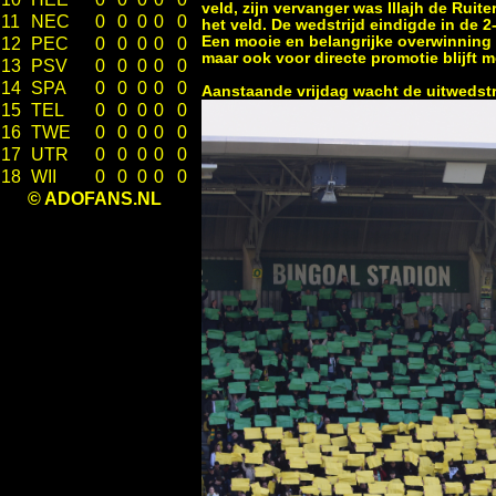
veld, zijn vervanger was Illajh de Ru
11
NEC
0
0
0
0
0
het veld. De wedstrijd eindigde in de
Een mooie en belangrijke overwinning 
12
PEC
0
0
0
0
0
maar ook voor directe promotie blijft 
13
PSV
0
0
0
0
0
14
SPA
0
0
0
0
0
Aanstaande vrijdag wacht de uitwedst
15
TEL
0
0
0
0
0
16
TWE
0
0
0
0
0
17
UTR
0
0
0
0
0
18
WII
0
0
0
0
0
© ADOFANS.NL