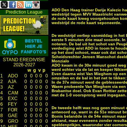
ADO Den Haag trainer Darije Kalezic h
Prediction League
wedstrijd tegen MVV Maastricht vanweg
de rode kaart kreeg voorgehouden ko
wedstrijd de rode kaart seponeerde.
De wedstrijd verliep vanmiddag in het
eerste 5 minuten drie maal scoorde. In
noteren. De bal uit het schot van Peu
verdediging wist ADO in toom te houd
op het doel schoot, maar ook dat scho
Scheidsrechter Jeroen Manschot deeld
STAND EREDIVISIE
Monzialo
2026-2027
ADO kwam in de 30e minuut goed weg t
werd echter via de lat en keeper Niki
w
g
v
p
Even daarna wist Van Mieghem op een v
1
ADO
0
0
0
0
0
omzeilen en de bal in het net te tikken:
2
AJA
0
0
0
0
0
In de 37e minuut werd de geblesseerd
Waem probeerde Van Mieghem via een a
3
AZ
0
0
0
0
0
Brabantse doel. Ook Evan Rottier zette
4
CAM
0
0
0
0
0
met de 1-0 voorsprong werd ingegaan.
5
EXC
0
0
0
0
0
6
FEY
0
0
0
0
0
De tweede helft was nog geen minuut 
7
FOR
0
0
0
0
0
antwoord op, want in de 51e minuut b
8
GAE
0
0
0
0
0
Bonis belandde in de 54e minuut maar 
afstand, maar eveneens zonder result
9
GRO
0
0
0
0
0
speldenprikjes, waaronder vier corners 
10
HEE
0
0
0
0
0