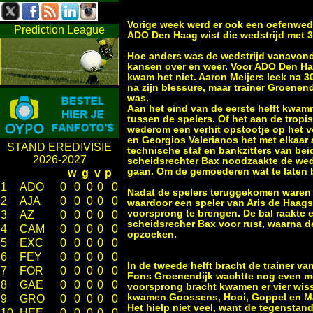
Vorige week werd er ook een oefenweds
Prediction League
ADO Den Haag wist die wedstrijd met 3
Hoe anders was de wedstrijd vanavond.
kansen over en weer. Voor ADO Den Ha
kwam het niet. Aaron Meijers leek na 3
na zijn blessure, maar trainer Groene
was.
Aan het eind van de eerste helft kwamm
tussen de spelers. Of het aan de tropi
wederom een verhit opstootje op het v
en Georgios Valerianos het met elkaar
STAND EREDIVISIE
technische staf en bankzitters van b
2026-2027
scheidsrechter Bax noodzaakte de wedst
gaan. Om de gemoederen wat te laten b
w
g
v
p
1
ADO
0
0
0
0
0
Nadat de spelers teruggekomen waren we
2
AJA
0
0
0
0
0
waardoor een speler van Aris de Haags
voorsprong te brengen. De bal raakte e
3
AZ
0
0
0
0
0
scheidsrecher Bax voor rust, waarna d
4
CAM
0
0
0
0
0
opzoeken.
5
EXC
0
0
0
0
0
6
FEY
0
0
0
0
0
In de tweede helft bracht de trainer va
7
FOR
0
0
0
0
0
Fons Groenendijk wachtte nog even met
8
GAE
0
0
0
0
0
voorsprong bracht kwamen er vier wiss
kwamen Goossens, Hooi, Goppel en Ma
9
GRO
0
0
0
0
0
Het hielp niet veel, want de tegenstan
10
HEE
0
0
0
0
0