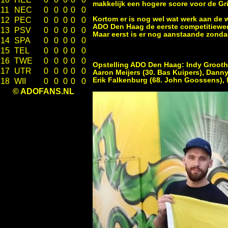
makkelijk een hogere score voor de G
11
NEC
0
0
0
0
0
Kortom er is nog wel wat werk aan de 
12
PEC
0
0
0
0
0
ADO Den Haag de eerste competitiew
13
PSV
0
0
0
0
0
Maar eerst is er nog aanstaande zond
14
SPA
0
0
0
0
0
15
TEL
0
0
0
0
0
16
TWE
0
0
0
0
0
Opstelling ADO Den Haag
: Indy Grooth
17
UTR
0
0
0
0
0
Aaron Meijers (30. Bas Kuipers), Dann
Erik Falkenburg (68. John Goossens), 
18
WII
0
0
0
0
0
© ADOFANS.NL