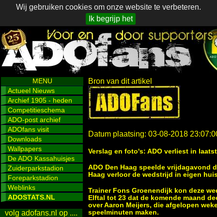
Wij gebruiken cookies om onze website te verbeteren.
Ik begrijp het
MENU
Bron van dit artikel
Actueel Nieuws
Archief 1905 - heden
Competitieschema
ADO-post archief
ADOfans visit
Datum plaatsing: 03-08-2018 23:07:0
Downloads
Wallpapers
Verslag en foto's: ADO verliest in laat
De ADO Kassahuisjes
ADO Den Haag speelde vrijdagavond de
Zuiderparkstadion
Haag verloor de wedstrijd in eigen huis
Foreparkstadion
Weblinks
Trainer Fons Groenendijk kon deze we
ADOSTATS.NL
Elftal tot 23 dat de komende maand d
over Aaron Meijers, die afgelopen wek
speelminuten maken.
volg adofans.nl op ....