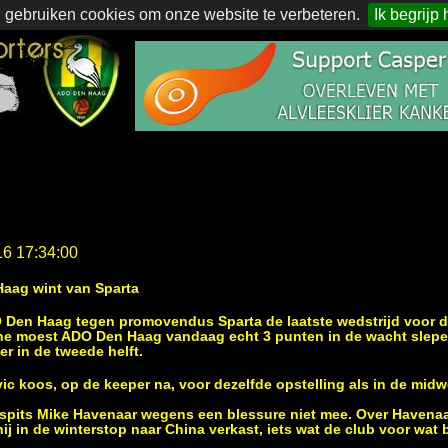
 gebruiken cookies om onze website te verbeteren.
Ik begrijp 
16 17:34:00
Haag wint van Sparta
en Haag tegen promovendus Sparta de laatste wedstrijd voor de
e moest ADO Den Haag vandaag echt 3 punten in de wacht slepen
r in de tweede helft.
ic koos, op de keeper na, voor dezelfde opstelling als in de mid
 spits Mike Havenaar wegens een blessure niet mee. Over Havena
j in de winterstop naar China verkast, iets wat de club voor wat b