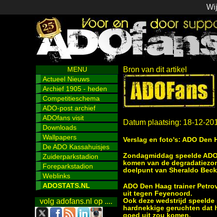
Wij
MENU
Bron van dit artikel
Actueel Nieuws
Archief 1905 - heden
Competitieschema
ADO-post archief
ADOfans visit
Datum plaatsing: 18-12-20
Downloads
Wallpapers
Verslag en foto's: ADO Den 
De ADO Kassahuisjes
Zondagmiddag speelde ADO D
Zuiderparkstadion
komen van de degradatiezon
Foreparkstadion
doelpunt van Sheraldo Becke
Weblinks
ADOSTATS.NL
ADO Den Haag trainer Petrov
uit tegen Feyenoord.
Ook deze wedstrijd speelde
volg adofans.nl op ....
hardnekkige geruchten dat hi
goed uit zou komen.