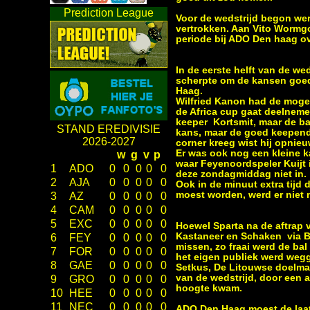
Prediction League
Voor de wedstrijd begon wer
vertrokken. Aan Vito Wormg
periode bij ADO Den haag ov
In de eerste helft van de we
scherpte om de kansen goed 
Haag.
Wilfried Kanon had de mogel
de Africa cup gaat deelneme
keeper Kortsmit, maar de b
STAND EREDIVISIE
kans, maar de goed keepende
2026-2027
corner kreeg wist hij opnieu
Er was ook nog een kleine k
w
g
v
p
waar Feyenoordspeler Kuijt i
1
ADO
0
0
0
0
0
deze zondagmiddag niet in.
2
AJA
0
0
0
0
0
Ook in de minuut extra tijd
moest worden, werd er niet
3
AZ
0
0
0
0
0
4
CAM
0
0
0
0
0
5
EXC
0
0
0
0
0
Hoewel Sparta na de aftrap 
Kastaneer en Schaken via Be
6
FEY
0
0
0
0
0
missen, zo fraai werd de ba
7
FOR
0
0
0
0
0
het eigen publiek werd wegg
8
GAE
0
0
0
0
0
Setkus, De Litouwse doelma
van de wedstrijd, door een 
9
GRO
0
0
0
0
0
hoogte kwam.
10
HEE
0
0
0
0
0
11
NEC
0
0
0
0
0
ADO Den Haag moest de laats