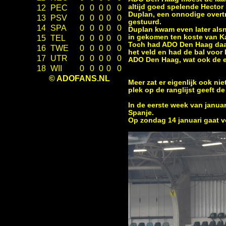
altijd goed spelende Hector
12
PEC
0
0
0
0
0
Duplan, een onnodige overtr
13
PSV
0
0
0
0
0
gestuurd.
14
SPA
0
0
0
0
0
Duplan kwam even later alsn
in gekomen ten koste van 
15
TEL
0
0
0
0
0
Toch had ADO Den Haag daar
16
TWE
0
0
0
0
0
het veld en had de bal voor 
17
UTR
0
0
0
0
0
ADO Den Haag, wat ook de 
18
WII
0
0
0
0
0
© ADOFANS.NL
Meer zat er eigenlijk ook ni
plek op de ranglijst geeft 
In de eerste week van janua
Spanje.
Op zondag 14 januari gaat v