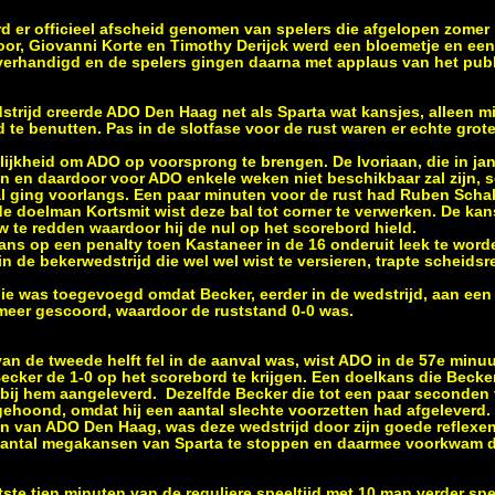
d er officieel afscheid genomen van spelers die afgelopen zomer
oor, Giovanni Korte en Timothy Derijck werd een bloemetje en e
erhandigd en de spelers gingen daarna met applaus van het publi
dstrijd creerde ADO Den Haag net als Sparta wat kansjes, alleen m
te benutten. Pas in de slotfase voor de rust waren er echte gro
ijkheid om ADO op voorsprong te brengen. De Ivoriaan, die in jan
n en daardoor voor ADO enkele weken niet beschikbaar zal zijn, 
al ging voorlangs. Een paar minuten voor de rust had Ruben Scha
 doelman Kortsmit wist deze bal tot corner te verwerken. De ka
w te redden waardoor hij de nul op het scorebord hield.
ans op een penalty toen Kastaneer in de 16 onderuit leek te word
n de bekerwedstrijd die wel wel wist te versieren, trapte scheids
 die was toegevoegd omdat Becker, eerder in de wedstrijd, aan ee
 meer gescoord, waardoor de ruststand 0-0 was.
van de tweede helft fel in de aanval was, wist ADO in de 57e minu
cker de 1-0 op het scorebord te krijgen. Een doelkans die Beck
l bij hem aangeleverd. Dezelfde Becker die tot een paar seconden
ehoond, omdat hij een aantal slechte voorzetten had afgeleverd.
n van ADO Den Haag, was deze wedstrijd door zijn goede reflexe
aantal megakansen van Sparta te stoppen en daarmee voorkwam da
te tien minuten van de reguliere speeltijd met 10 man verder spe