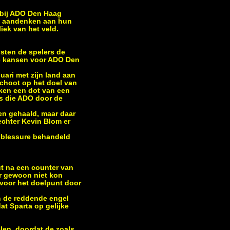
 bij ADO Den Haag
en aandenken aan hun
ek van het veld.
isten de spelers de
te kansen voor ADO Den
uari met zijn land aan
schoot op het doel van
ken een dot van een
ns die ADO door de
en gehaald, maar daar
rechter Kevin Blom er
n blessure behandeld
ut na een counter van
er gewoon niet kon
 voor het doelpunt door
n de reddende engel
t Sparta op gelijke
len, doordat de zoals