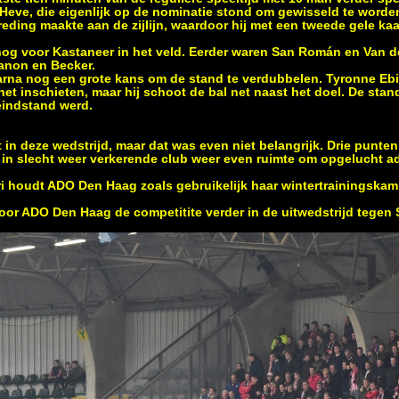
 Heve, die eigenlijk op de nominatie stond om gewisseld te word
eding maakte aan de zijlijn, waardoor hij met een tweede gele kaa
og voor Kastaneer in het veld. Eerder waren San Román en Van de
Kanon en Becker.
na nog een grote kans om de stand te verdubbelen. Tyronne Eb
het inschieten, maar hij schoot de bal net naast het doel. De stan
eindstand werd.
et in deze wedstrijd, maar dat was even niet belangrijk. Drie punte
de in slecht weer verkerende club weer even ruimte om opgelucht a
ri houdt ADO Den Haag zoals gebruikelijk haar wintertrainingskam
oor ADO Den Haag de competitite verder in de uitwedstrijd tege