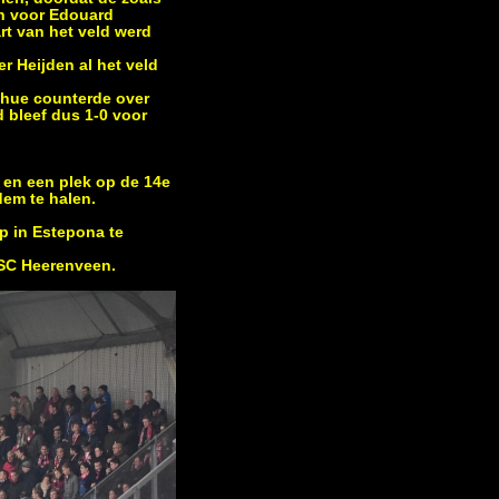
en voor Edouard
rt van het veld werd
r Heijden al het veld
ihue counterde over
d bleef dus 1-0 voor
n en een plek op de 14e
dem te halen.
p in Estepona te
n SC Heerenveen.