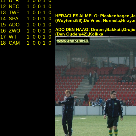
11
UTR
1
0
0
1
0
12
NEC
1
0
0
1
0
13
TWE
1
0
0
1
0
HERACLES ALMELO: Pieckenhagen,Jan
14
SPA
1
0
0
1
0
(Wuytens/88),De Vries, Nurmela,Hirayam
15
ADO
1
0
0
1
0
ADO DEN HAAG: Drobn ,Bakkati,Grujic, 
16
ZWO
1
0
0
1
0
(Den Ouden/42),Kolkka
17
WII
1
0
0
1
0
18
CAM
1
0
0
1
0