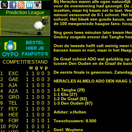
Bij Heracles waren alle ogen natuurlij
voor de overwinning had gezorgd. De J
inzetten, maar hij kwam net te laat. Vee
Prediction League
minuut verassend de 0-1 schoot. Het le
schoot. Het bleek een goede keuze, wan
de 100 meegereisde haagse fans- hoop
Nog geen twee minuten later kwam Hera
Grobny zorgede ervoor dat Tanghe heel
Over de tweede helft valt weinig meer
kansen kwam er niet, maar in het Haag
De Graaf schoot ADO wat gelukkig op 
COMPETITIESTAND
tussen Den Ouden en de Graaf de basis 
w
g
v
p
De eerste finale is gewonnen. Zaterda
1
EXC
1
1
0
0
3
2
GAE
1
1
0
0
3
HERACLES ALMELO ADO DEN HAAG 1
3
AJA
1
1
0
0
3
1-0 Tanghe (29)
4
AZA
1
1
0
0
3
1-1 Elia (27)
5
GRO
1
1
0
0
3
1-2 De Graaf (82)
6
TEL
1
1
0
0
3
1-3 Den Ouden (87)
7
FEY
1
1
0
0
3
Arbiter: v.Hulten
8
HEE
1
1
0
0
3
9
FOR
1
0
1
0
1
Toeschouwers: 8.500
10
PSV
1
0
1
0
1
Geel: Wuytens