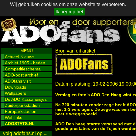
Wij gebruiken cookies om onze website te verbeteren.
Ik begrijp het
MENU
Bron van dit artikel
Actueel Nieuws
Archief 1905 - heden
Competitieschema
ADO-post archief
ADOfans visit
Datum plaatsing: 19-02-2006 19:00:0
Downloads
Wallpapers
Verslag en foto's ADO Den Haag wint ee
De ADO Kassahuisjes
Na 720 minuten zonder zege heeft ADO 
Zuiderparkstadion
met 1-3 verslagen. De zege was een be
Foreparkstadion
beetje weggespeeld.
Weblinks
ADOSTATS.NL
ADO Den haag startte verassend met do
goede prestaties van de Tsjech werde
volg adofans.nl op ....