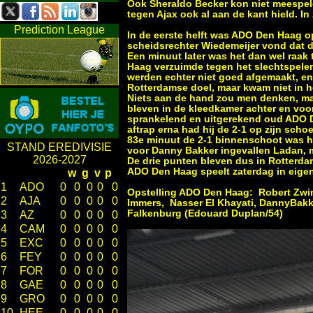
Ook Sheraldo Becker kon niet meespele
tegen Ajax ook al aan de kant hield. In
Prediction League
In de eerste helft was ADO Den Haag op
scheidsrechter Wiedemeijer vond dat d
Een minuut later was het dan wel raak
Haag verzuimde tegen het slechtspele
werden echter niet goed afgemaakt, en
Rotterdamse doel, maar kwam niet in h
Niets aan de hand zou men denken, ma
bleven in de kleedkamer achter en voo
sprankelend en uitgerekend oud ADO De
aftrap erna had hij de 2-1 op zijn sch
83e minuut de 2-1 binnenschoot was het
STAND EREDIVISIE
voor Danny Bakker ingevallen Ladan, m
2026-2027
De drie punten bleven dus in Rotterda
ADO Den Haag speelt zaterdag in eigen
w
g
v
p
1
ADO
0
0
0
0
0
Opstelling ADO Den Haag
: Robert Zwin
2
AJA
0
0
0
0
0
Immers, Nasser El Khayati, DannyBakke
Falkenburg (Edouard Duplan/54)
3
AZ
0
0
0
0
0
4
CAM
0
0
0
0
0
5
EXC
0
0
0
0
0
6
FEY
0
0
0
0
0
7
FOR
0
0
0
0
0
8
GAE
0
0
0
0
0
9
GRO
0
0
0
0
0
10
HEE
0
0
0
0
0