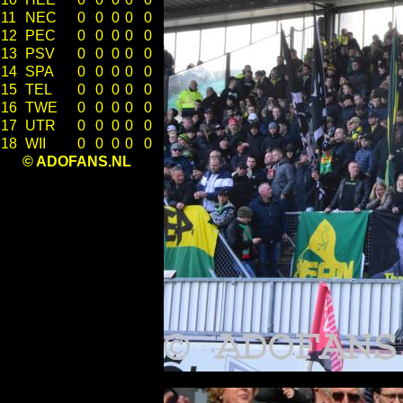
11
NEC
0
0
0
0
0
12
PEC
0
0
0
0
0
13
PSV
0
0
0
0
0
14
SPA
0
0
0
0
0
15
TEL
0
0
0
0
0
16
TWE
0
0
0
0
0
17
UTR
0
0
0
0
0
18
WII
0
0
0
0
0
© ADOFANS.NL