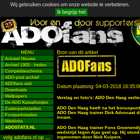
Wij gebruiken cookies om onze website te verbeteren.
Ik begrijp het
MENU
Bron van dit artikel
Actueel Nieuws
Archief 1905 - heden
Competitieschema
ADO-post archief
ADOfans visit
Datum plaatsing: 04-03-2018 16:35:0
Downloads
Wallpapers
Verslag en foto's: ADO Den Haag verli
De ADO Kassahuisjes
ADO Den Haag heeft na het bonuspunt 
Zuiderparkstadion
ADO Den Haag trainer Dick Advocaat di
Foreparkstadion
innam.
Weblinks
ADOSTATS.NL
ADO Den Haag trainer Fons Groenendijk
wedstrijd tegen Ajax geel op. Hij ston
ingenomen door Nick Kuipers.
volg adofans.nl op ....