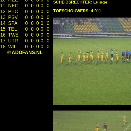
SCHEIDSRECHTER: Luinge
11
NEC
0
0
0
0
0
TOESCHOUWERS: 4.011
12
PEC
0
0
0
0
0
13
PSV
0
0
0
0
0
14
SPA
0
0
0
0
0
15
TEL
0
0
0
0
0
16
TWE
0
0
0
0
0
17
UTR
0
0
0
0
0
18
WII
0
0
0
0
0
© ADOFANS.NL