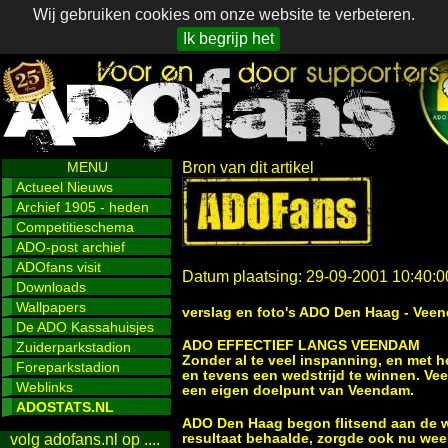
Wij gebruiken cookies om onze website te verbeteren.
Ik begrijp het
MENU
Bron van dit artikel
Actueel Nieuws
Archief 1905 - heden
Competitieschema
ADO-post archief
ADOfans visit
Datum plaatsing: 29-09-2001 10:40:0
Downloads
Wallpapers
verslag en foto's ADO Den Haag - Vee
De ADO Kassahuisjes
ADO EFFECTIEF LANGS VEENDAM
Zuiderparkstadion
Zonder al te veel inspanning, en met 
Foreparkstadion
en tevens een wedstrijd te winnen. Ve
Weblinks
een eigen doelpunt van Veendam.
ADOSTATS.NL
ADO Den Haag begon flitsend aan de we
resultaat behaalde, zorgde ook nu weer
volg adofans.nl op ....