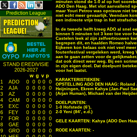
minuten stond de 1-0 al op het scorebo
ADO Den Haag. Met vlot aanvallend spe
maar Youri Petrov was opnieuw niet tre
Prediction League
niet echt meer gevaarlijk. Veendam kon 
een indirecte vrije trap in het strafs
In de tweede helft kreeg ADO al snel 
binnen 5 minuten tot 3 keer toe voor he
Castelen leek al zijn zelfvertrouwen kw
begrepen dit, en haalden Romeo halver
Eijkeren kon helaas ook niet veel meer 
foutenfestival vergeleken werd, kreeg
aan te gaan zetten voor de gelijkmaker
dat ook direct weer weg. Bij een scri
STAND EREDIVISIE
in zijn eigen doel. Dat doelpunt betek
2026-2027
voor het laatst.
w
g
v
p
KARAKTERISTIEKEN:
1
ADO
0
0
0
0
0
OPSTELLING ADO DEN HAAG: Roland Jan
2
AJA
0
0
0
0
0
Heijningen, Ekrem Kahya (Jan-Paul Sae
(Arjan Human), Michael van der Heijden
3
AZ
0
0
0
0
0
4
CAM
0
0
0
0
0
DOELPUNTEN:
5
EXC
0
0
0
0
0
1-0 Hofstede (6’),
2-0 Yeni (84’, e.d.)
6
FEY
0
0
0
0
0
7
FOR
0
0
0
0
0
GELE KAARTEN: Kahya (ADO Den Haag)
8
GAE
0
0
0
0
0
RODE KAARTEN: -
9
GRO
0
0
0
0
0
10
HEE
0
0
0
0
0