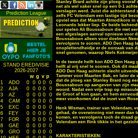
Stanley Brard achtte zijn ploeg vooraf
net als wel vaker snel op een 0-1 acht
verslagen werd. Juist die achterstand 
Prediction League
zelfs FC Volendam een lastige tijd bezo
opviel was dat Maarten Atmodikoro in 
Leonardo lekker liep. De beide behendig
uur spelen Ali Boussaboun die met een 
een afgeslagen aanval opnieuw voor d
Boussaboun alleen voor doelman Need 
vervolgens te scoren. ADO Den Haag lee
onoplettendheidje er de oorzaak van d
snel genomen, waarop Niels Kokmeijer 
In de tweede helft kon ADO Den Haag g
STAND EREDIVISIE
helft al vrij snel te scoren. Ook dit m
2026-2027
ADO Den Haag achterin slecht uitverded
Tammer voor Maarten Bak, en later de 
w
g
v
p
dat de ploeg van Stanley Brard nog ee
1
ADO
0
0
0
0
0
Boussaboun op aangeven van zijn maat
2
AJA
0
0
0
0
0
woord. Nadat een vrije trap op miracule
de Groot af kon gaan, en hem eenvoudi
3
AZ
0
0
0
0
0
meer voorkomen dat de inzet van Rose
4
CAM
0
0
0
0
0
5
EXC
0
0
0
0
0
Henk Wisman, trainer van Volendam, von
gehad, de overwinning niet meer dan t
6
FEY
0
0
0
0
0
komen, en vervolgens toch de draad g
7
FOR
0
0
0
0
0
Volendam een flink tikkie in het gezich
8
GAE
0
0
0
0
0
9
GRO
0
0
0
0
0
KARAKTERISTIEKEN:
10
HEE
0
0
0
0
0