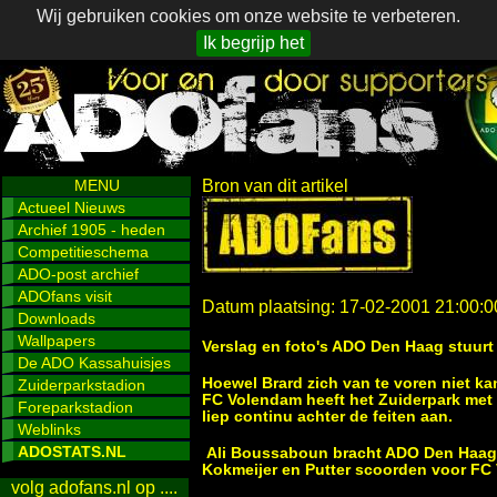
Wij gebruiken cookies om onze website te verbeteren.
Ik begrijp het
MENU
Bron van dit artikel
Actueel Nieuws
Archief 1905 - heden
Competitieschema
ADO-post archief
ADOfans visit
Datum plaatsing: 17-02-2001 21:00:0
Downloads
Wallpapers
Verslag en foto's ADO Den Haag stuurt
De ADO Kassahuisjes
Hoewel Brard zich van te voren niet k
Zuiderparkstadion
FC Volendam heeft het Zuiderpark met 
Foreparkstadion
liep continu achter de feiten aan.
Weblinks
ADOSTATS.NL
Ali Boussaboun bracht ADO Den Haag we
Kokmeijer en Putter scoorden voor FC
volg adofans.nl op ....