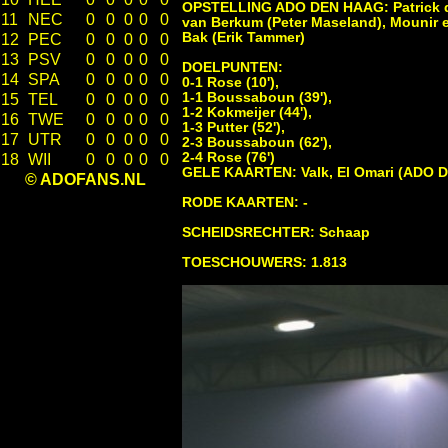
OPSTELLING ADO DEN HAAG: Patrick de 
11
NEC
0
0
0
0
0
van Berkum (Peter Maseland), Mounir e
Bak (Erik Tammer)
12
PEC
0
0
0
0
0
13
PSV
0
0
0
0
0
DOELPUNTEN:
14
SPA
0
0
0
0
0
0-1 Rose (10'),
1-1 Boussaboun (39'),
15
TEL
0
0
0
0
0
1-2 Kokmeijer (44'),
16
TWE
0
0
0
0
0
1-3 Putter (52'),
17
UTR
0
0
0
0
0
2-3 Boussaboun (62'),
2-4 Rose (76')
18
WII
0
0
0
0
0
GELE KAARTEN: Valk, El Omari (ADO D
© ADOFANS.NL
RODE KAARTEN: -
SCHEIDSRECHTER: Schaap
TOESCHOUWERS: 1.813