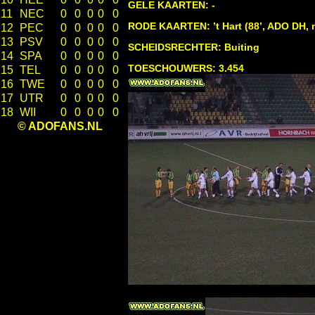
GELE KAARTEN: -
11
NEC
0
0
0
0
0
RODE KAARTEN: ’t Hart (88’, ADO DH, 
12
PEC
0
0
0
0
0
13
PSV
0
0
0
0
0
SCHEIDSRECHTER: Buiting
14
SPA
0
0
0
0
0
TOESCHOUWERS: 3.454
15
TEL
0
0
0
0
0
16
TWE
0
0
0
0
0
17
UTR
0
0
0
0
0
18
WII
0
0
0
0
0
© ADOFANS.NL