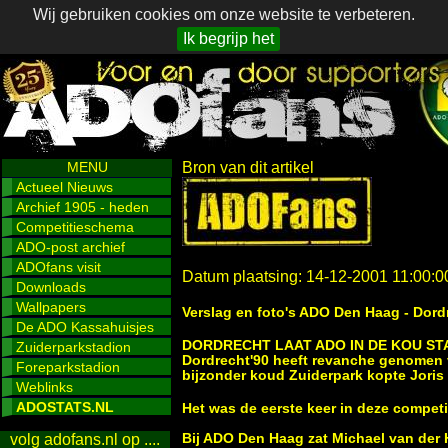
Wij gebruiken cookies om onze website te verbeteren.
Ik begrijp het
MENU
Bron van dit artikel
Actueel Nieuws
Archief 1905 - heden
Competitieschema
ADO-post archief
ADOfans visit
Datum plaatsing: 14-12-2001 11:00:0
Downloads
Wallpapers
Verslag en foto's ADO Den Haag - Dord
De ADO Kassahuisjes
DORDRECHT LAAT ADO IN DE KOU ST
Zuiderparkstadion
Dordrecht'90 heeft revanche genomen v
Foreparkstadion
bijzonder koud Zuiderpark kopte Joris 
Weblinks
ADOSTATS.NL
Het was de eerste keer in deze compet
Bij ADO Den Haag zat Michael van der 
volg adofans.nl op ....