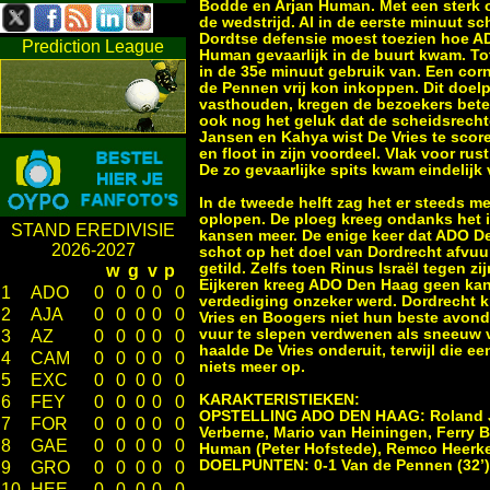
Bodde en Arjan Human. Met een sterk 
de wedstrijd. Al in de eerste minuut sc
Dordtse defensie moest toezien hoe AD
Prediction League
Human gevaarlijk in de buurt kwam. To
in de 35e minuut gebruik van. Een cor
de Pennen vrij kon inkoppen. Dit doel
vasthouden, kregen de bezoekers bet
ook nog het geluk dat de scheidsrecht
Jansen en Kahya wist De Vries te scor
en floot in zijn voordeel. Vlak voor r
De zo gevaarlijke spits kwam eindelijk
In de tweede helft zag het er steeds m
oplopen. De ploeg kreeg ondanks het 
STAND EREDIVISIE
kansen meer. De enige keer dat ADO D
2026-2027
schot op het doel van Dordrecht afvuur
getild. Zelfs toen Rinus Israël tegen z
w
g
v
p
Eijkeren kreeg ADO Den Haag geen kans
1
ADO
0
0
0
0
0
verdediging onzeker werd. Dordrecht k
2
AJA
0
0
0
0
0
Vries en Boogers niet hun beste avond 
vuur te slepen verdwenen als sneeuw vo
3
AZ
0
0
0
0
0
haalde De Vries onderuit, terwijl die e
4
CAM
0
0
0
0
0
niets meer op.
5
EXC
0
0
0
0
0
KARAKTERISTIEKEN:
6
FEY
0
0
0
0
0
OPSTELLING ADO DEN HAAG: Roland Jans
7
FOR
0
0
0
0
0
Verberne, Mario van Heiningen, Ferry 
8
GAE
0
0
0
0
0
Human (Peter Hofstede), Remco Heerke
DOELPUNTEN: 0-1 Van de Pennen (32’)
9
GRO
0
0
0
0
0
10
HEE
0
0
0
0
0