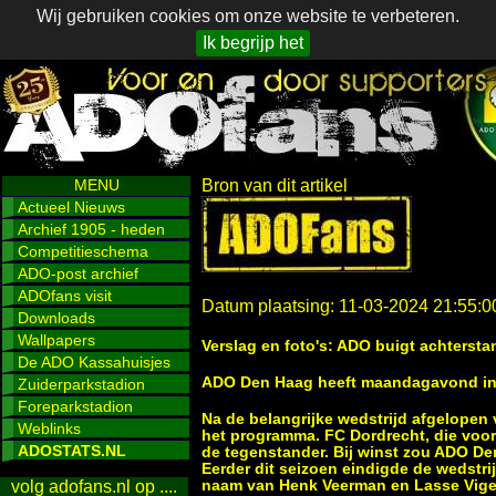
Wij gebruiken cookies om onze website te verbeteren.
Ik begrijp het
MENU
Bron van dit artikel
Actueel Nieuws
Archief 1905 - heden
Competitieschema
ADO-post archief
ADOfans visit
Datum plaatsing: 11-03-2024 21:55:0
Downloads
Wallpapers
Verslag en foto's: ADO buigt achtersta
De ADO Kassahuisjes
ADO Den Haag heeft maandagavond in ei
Zuiderparkstadion
Foreparkstadion
Na de belangrijke wedstrijd afgelopen 
Weblinks
het programma. FC Dordrecht, die voor
ADOSTATS.NL
de tegenstander. Bij winst zou ADO De
Eerder dit seizoen eindigde de wedstr
naam van Henk Veerman en Lasse Vige
volg adofans.nl op ....