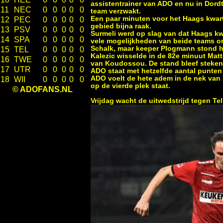
assistentrainer van ADO en nu in Dordts
11
NEC
0
0
0
0
0
team verzwakt.
Een paar minuten voor het Haags kwart
12
PEC
0
0
0
0
0
gebied bijna raak.
13
PSV
0
0
0
0
0
Surmeli werd op slag van dat Haags kwa
14
SPA
0
0
0
0
0
vele mogelijkheden van beide teams o
Schalk, maar keeper Plogmann stond h
15
TEL
0
0
0
0
0
Kalezic wisselde in de 82e minuut Ma
16
TWE
0
0
0
0
0
van Koudossou. De stand bleef steken 
17
UTR
0
0
0
0
0
ADO staat met hetzelfde aantal punten 
ADO voelt de hete adem in de nek van
18
WII
0
0
0
0
0
op de vierde plek staat.
© ADOFANS.NL
Vrijdag wacht de uitwedstrijd tegen Tel