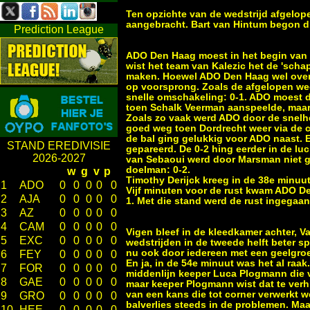
Ten opzichte van de wedstrijd afgelopen
aangebracht. Bart van Hintum begon di
Prediction League
ADO Den Haag moest in het begin van 
wist het team van Kalezic het de 'scha
maken. Hoewel ADO Den Haag wel over
op voorsprong. Zoals de afgelopen we
snelle omschakeling: 0-1. ADO moest d
toen Schalk Veerman aanspeelde, maar 
Zoals zo vaak werd ADO door de snelh
goed weg toen Dordrecht weer via de 
de bal ging gelukkig voor ADO naast. E
STAND EREDIVISIE
gepareerd. De 0-2 hing eerder in de lu
2026-2027
van Sebaoui werd door Marsman niet g
doelman: 0-2.
w
g
v
p
Timothy Derijck kreeg in de 38e minuu
1
ADO
0
0
0
0
0
Vijf minuten voor de rust kwam ADO Den
2
AJA
0
0
0
0
0
1. Met die stand werd de rust ingegaan
3
AZ
0
0
0
0
0
4
CAM
0
0
0
0
0
Vigen bleef in de kleedkamer achter, V
5
EXC
0
0
0
0
0
wedstrijden in de tweede helft beter sp
nu ook door iedereen met een geelgroe
6
FEY
0
0
0
0
0
En ja, in de 54e minuut was het al ra
7
FOR
0
0
0
0
0
middenlijn keeper Luca Plogmann die ve
8
GAE
0
0
0
0
0
maar keeper Plogmann wist dat te ver
van een kans die tot corner verwerkt 
9
GRO
0
0
0
0
0
balverlies steeds in de problemen. Ma
10
HEE
0
0
0
0
0