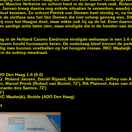
an Maurice Verberne en schoot hard in de lange hoek raak. Rolan
an. Jansen kreeg daarna nog enkele situaties te verwerken, waarbij
jn doel kwamen. Zo schoot Patrick van Diemen heel slordig in, na 
 de slotfase was het Van Diemen die niet scherp genoeg was. Dit
j voor het Haagse doel, maar mikte ook hij op de lat. Even daarv
 aardige actie laten zien, maar eindigde die in de handen van d
 in de Holland Casino Eredivisie eindigde weliswaar in een 1-0 
ven hoofd huiswaarts keren. De nederlaag bleef binnen de per
rdig mee kunnen voetballen op het hoogste niveau. RKC Waalwijk
t in de subtop meedraait.
O Den Haag 1-0 (0-0)
oland Jansen, Daniël Rijaard, Maurice Verberne, Jeffrey van As
 Marcel Pronk (Robert van Boxtel, 72’), Rik Platvoet, Arjan van d
eonardo dos Santos, 72’)
’)
KC Waalwijk), Bodde (ADO Den Haag)
f