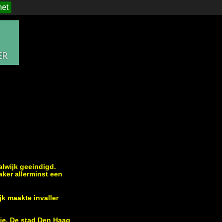
het
alwijk geeindigd.
ker allerminst een
k maakte invaller
ie. De stad Den Haag