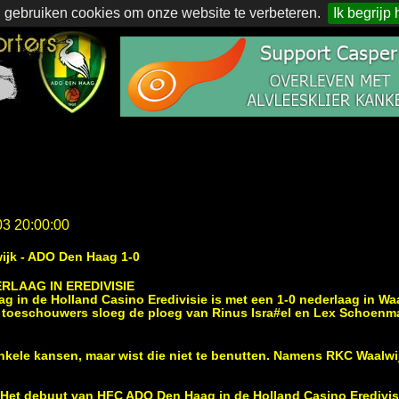
 gebruiken cookies om onze website te verbeteren.
Ik begrijp 
03 20:00:00
ijk - ADO Den Haag 1-0
LAAG IN EREDIVISIE
 in de Holland Casino Eredivisie is met een 1-0 nederlaag in Wa
 toeschouwers sloeg de ploeg van Rinus Isra#el en Lex Schoenma
kele kansen, maar wist die niet te benutten. Namens RKC Waalwij
. Het debuut van HFC ADO Den Haag in de Holland Casino Eredivis