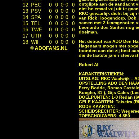
ontglipte aan de aandacht v
12
PEC
0
0
0
0
0
niet helemaal vrij uit te ga
13
PSV
0
0
0
0
0
RKC gevaarlijk dicht bij zi
14
SPA
0
0
0
0
0
van Rick Hoogendorp. Ook in
samen met 2 teamgenoten vri
15
TEL
0
0
0
0
0
Leonardo dos Santos nog een
16
TWE
0
0
0
0
0
doelman.
17
UTR
0
0
0
0
0
Het debuut van ADO Den Haag
18
WII
0
0
0
0
0
Hagenaars mogen met opgehe
© ADOFANS.NL
toonden aan dat zij best aa
die de laatste jaren steevas
Robert Al
KARAKTERISTIEKEN:
UITSLAG: RKC Waalwijk – AD
OPSTELLING ADO DEN HAAG: R
Ferry Bodde, Romeo Castelen,
Koegler, 81’), Gijs Cales (L
DOELPUNTEN: 1-0 Redan (66
GELE KAARTEN: Teixeira (R
RODE KAARTEN: -
SCHEIDSRECHTER: Wegeree
TOESCHOUWERS: 4.850