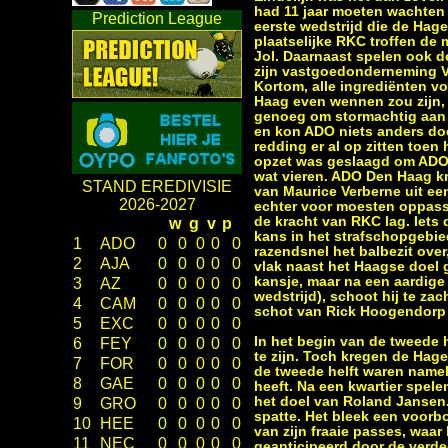
had 11 jaar moeten wachten 
Prediction League
eerste wedstrijd die de Hag
plaatselijke RKC troffen de
Jol. Daarnaast spelen ook d
zijn vastgoedonderneming V
Kortom, alle ingrediënten 
Haag even wennen zou zijn, 
genoeg om stormachtig aan d
en kon ADO niets anders doe
redding er al op zitten toen
opzet was geslaagd om ADO D
wat vieren. ADO Den Haag kr
STAND EREDIVISIE
van Maurice Verberne uit ee
2026-2027
echter voor moesten oppass
de kracht van RKC lag. Iets
w
g
v
p
kans in het strafschopgebi
1
ADO
0
0
0
0
0
razendsnel het balbezit ov
2
AJA
0
0
0
0
0
vlak naast het Haagse doel g
kansje, maar na een aardige
3
AZ
0
0
0
0
0
wedstrijd), schoot hij te z
4
CAM
0
0
0
0
0
schot van Rick Hoogendorp
5
EXC
0
0
0
0
0
In het begin van de tweede h
6
FEY
0
0
0
0
0
te zijn. Toch kregen de Ha
7
FOR
0
0
0
0
0
de tweede helft waren namel
8
GAE
0
0
0
0
0
heeft. Na een kwartier spele
het doel van Roland Jansen.
9
GRO
0
0
0
0
0
spatte. Het bleek een voorb
10
HEE
0
0
0
0
0
van zijn fraaie passes, waar
11
NEC
0
0
0
0
0
geanticipeerd door de verd