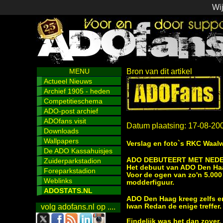
Wij
MENU
Bron van dit artikel
Actueel Nieuws
Archief 1905 - heden
Competitieschema
ADO-post archief
ADOfans visit
Datum plaatsing: 17-08-20
Downloads
Wallpapers
Verslag en foto`s RKC Waalw
De ADO Kassahuisjes
ADO DEBUTEERT MET NEDER
Zuiderparkstadion
Het debuut van ADO Den Haag
Foreparkstadion
Voor de ogen van zo'n 5.000
Weblinks
modderfiguur.
ADOSTATS.NL
ADO Den Haag kreeg zelfs en
Iwan Redan de enige treffer.
volg adofans.nl op ....
Eindelijk was het dan zover