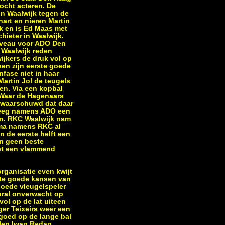
ocht acteren. De
In Waalwijk tegen de
art en nieren Martin
k en is Ed Maas met
ieter in Waalwijk.
niveau voor ADO Den
 Waalwijk reden
ijkers de druk vol op
en zijn eerste goede
nfase niet in haar
artin Jol de teugels
en. Via een kopbal
. Waar de Hagenaars
gewaarschuwd dat daar
kreeg namens ADO een
en. RKC Waalwijk nam
rma namens RKC al
n de eerste helft een
en geen beste
met een vlammend
rganisatie even kwijt
hte goede kansen van
goede vleugelspeler
ooral onverwacht op
ol op de lat uiteen
ger Teixeira weer een
t goed op de lange bal
llen Iwan Redan