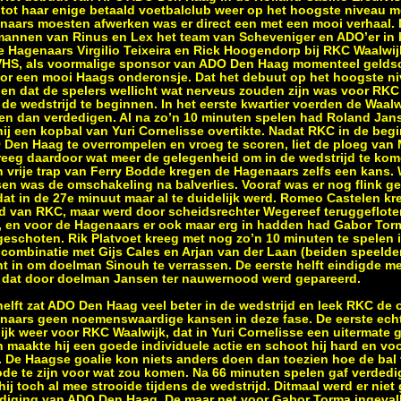
tot haar enige betaald voetbalclub weer op het hoogste niveau m
enaars moesten afwerken was er direct een met een mooi verhaal. 
 mannen van Rinus en Lex het team van Scheveniger en ADO’er in h
e Hagenaars Virgilio Teixeira en Rick Hoogendorp bij RKC Waalwij
HS, als voormalige sponsor van ADO Den Haag momenteel geldsch
voor een mooi Haags onderonsje. Dat het debuut op het hoogste 
en dat de spelers wellicht wat nerveus zouden zijn was voor RKC
e wedstrijd te beginnen. In het eerste kwartier voerden de Waalw
n dan verdedigen. Al na zo’n 10 minuten spelen had Roland Jans
 hij een kopbal van Yuri Cornelisse overtikte. Nadat RKC in de begi
en Haag te overrompelen en vroeg te scoren, liet de ploeg van M
eeg daardoor wat meer de gelegenheid om in de wedstrijd te kom
n vrije trap van Ferry Bodde kregen de Hagenaars zelfs een kans
en was de omschakeling na balverlies. Vooraf was er nog flink 
 dat in de 27e minuut maar al te duidelijk werd. Romeo Castelen 
ed van RKC, maar werd door scheidsrechter Wegereef teruggeflot
er, en voor de Hagenaars er ook maar erg in hadden had Gabor To
eschoten. Rik Platvoet kreeg met nog zo’n 10 minuten te spelen i
 combinatie met Gijs Cales en Arjan van der Laan (beiden speeld
acht in om doelman Sinouh te verrassen. De eerste helft eindigde 
 dat door doelman Jansen ter nauwernood werd gepareerd.
elft zat ADO Den Haag veel beter in de wedstrijd en leek RKC de o
genaars geen noemenswaardige kansen in deze fase. De eerste ec
ijk weer voor RKC Waalwijk, dat in Yuri Cornelisse een uitermate 
n maakte hij een goede individuele actie en schoot hij hard en v
 De Haagse goalie kon niets anders doen dan toezien hoe de bal v
ode te zijn voor wat zou komen. Na 66 minuten spelen gaf verdedi
 hij toch al mee strooide tijdens de wedstrijd. Ditmaal werd er nie
ediging van ADO Den Haag. De maar net voor Gabor Torma ingeva