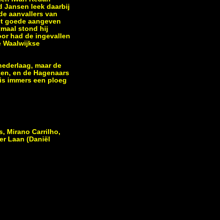
d Jansen leek daarbij
 de aanvallers van
het goede aangeven
maal stond hij
oor had de ingevallen
e Waalwijkse
nederlaag, maar de
ken, en de Hagenaars
 is immers een ploeg
, Mirano Carrilho,
er Laan (Daniël