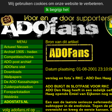
Wij gebruiken cookies om onze website te verbeteren.
Ik begrijp het
MENU
Bron van dit artikel
Actueel Nieuws
Archief 1905 - heden
Competitieschema
ADO-post archief
ADOfans visit
Datum plaatsing: 01-08-2001 23:10:0
Downloads
Wallpapers
verslag en foto`s RKC - ADO Den Haag
De ADO Kassahuisjes
ADO BUIGT IN SLOTFASE VOOR RKC
Zuiderparkstadion
ADO Den Haag heeft in een redelijk oe
Foreparkstadion
Haag opende Emiel van Eijkeren nog we
Weblinks
ADOSTATS.NL
Een van de laatste serieuze oefenwed
subtopper in de eredivisie. Tegen de
overwicht en kreeg de eerste kansen. B
volg adofans.nl op ....