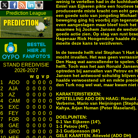
weinig te vertellen had in de luchtdue
Emiel van Eijkeren pikte een foutieve 
produceerde miste kracht om echt gevaa
Prediction League
een goede solo van jongeling Michael v
beweging ging hij voorbij zijn tegenst
even aangeslagen maar bleef toch het s
waarmee hij Jochem Jansen de wedstrij
goede actie zien. Op slag van rust br
Hagenaar Rick Hoogendorp haalde de ach
moeite deze kans te verzilveren.
In de tweede helft viel Stephan 't Har
mocht invallen. Het was geen verrassi
Den Haag wat aanvallender te spelen. C
STAND EREDIVISIE
helft. Toch was het aan Ronald Janse
2026-2027
optreden bij aanvallen van Petrov en 
Jansen het antwoord schuldig blijven o
w
g
v
p
haalde verwoestend uit en mikte preci
1
ADO
0
0
0
0
0
den Turk nog wel wat, maar kwam niet m
2
AJA
0
0
0
0
0
KARAKTERISTIEKEN:
3
AZ
0
0
0
0
0
OPSTELLING ADO DEN HAAG: Ronald Jan
4
CAM
0
0
0
0
0
Verberne, Mario van Heijningen (Steph
5
EXC
0
0
0
0
0
Kahya, Arjan Human (Peter Maseland), 
6
FEY
0
0
0
0
0
DOELPUNTEN:
7
FOR
0
0
0
0
0
0-1 Van Eijkeren (14'),
8
GAE
0
0
0
0
0
1-1 Petrov (44'),
2-1 Gudjonsson (84')
9
GRO
0
0
0
0
0
GELE KAARTEN: Atteveld (ADO DH)
10
HEE
0
0
0
0
0