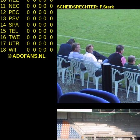
11
NEC
0
0
0
0
0
SCHEIDSRECHTER: F.Sterk
12
PEC
0
0
0
0
0
13
PSV
0
0
0
0
0
14
SPA
0
0
0
0
0
15
TEL
0
0
0
0
0
16
TWE
0
0
0
0
0
17
UTR
0
0
0
0
0
18
WII
0
0
0
0
0
© ADOFANS.NL